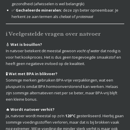
gezondheid (afwisselen is wel belangrijk)
✅
Gecheleerde mineralen:
deze zijn beter opneembaar. Je
herkent ze aan termen als
chelaat
of
proteinaat
ℹ️ Veelgestelde vragen over natvoer
💧 Wat is bouillon?
In natvoer betekent dit meestal gewoon
vocht of water
dat nodig is
voor het kookproces. Het is dus geen toegevoegde smaakstof en
heeft geen negatieve invloed op de kwaliteit.
🧪 Wat met BPA in blikvoer?
Sommige merken gebruiken BPA-vrije verpakkingen, wat een
pluspunt is omdat BPA hormoonverstorend kan werken. Helaas
zijn sommige alternatieven niet per se beter, maar BPA-vrij blijft
een kleine bonus.
🔥 Wordt natvoer verhit?
Ja, natvoer wordt meestal op zo’n
120°C
gesteriliseerd. Hierbij gaan
sommige voedingsstoffen verloren, maar dat is bij brokken vaak
nog extremer. Wil je voeding die minder sterk verhit is maar ook