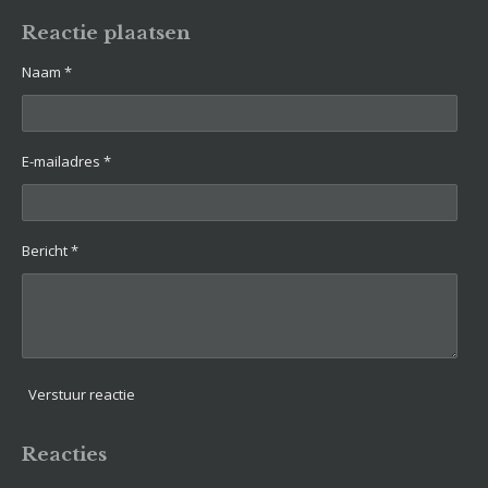
l
e
a
l
e
l
r
e
Reactie plaatsen
n
e
n
Naam *
E-mailadres *
Bericht *
Verstuur reactie
Reacties