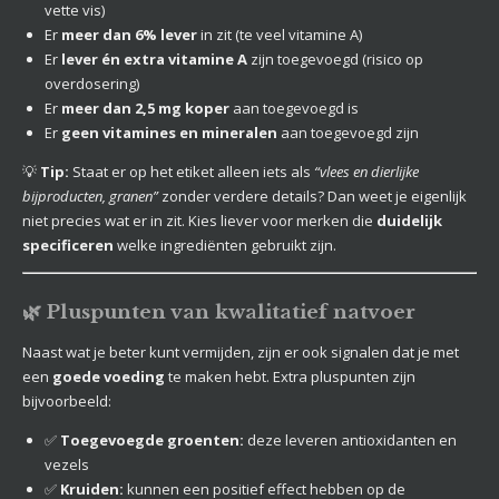
vette vis)
Er
meer dan 6% lever
in zit (te veel vitamine A)
Er
lever én extra vitamine A
zijn toegevoegd (risico op
overdosering)
Er
meer dan 2,5 mg koper
aan toegevoegd is
Er
geen vitamines en mineralen
aan toegevoegd zijn
💡
Tip:
Staat er op het etiket alleen iets als
“vlees en dierlijke
bijproducten, granen”
zonder verdere details? Dan weet je eigenlijk
niet precies wat er in zit. Kies liever voor merken die
duidelijk
specificeren
welke ingrediënten gebruikt zijn.
🌿 Pluspunten van kwalitatief natvoer
Naast wat je beter kunt vermijden, zijn er ook signalen dat je met
een
goede voeding
te maken hebt. Extra pluspunten zijn
bijvoorbeeld:
✅
Toegevoegde groenten:
deze leveren antioxidanten en
vezels
✅
Kruiden:
kunnen een positief effect hebben op de