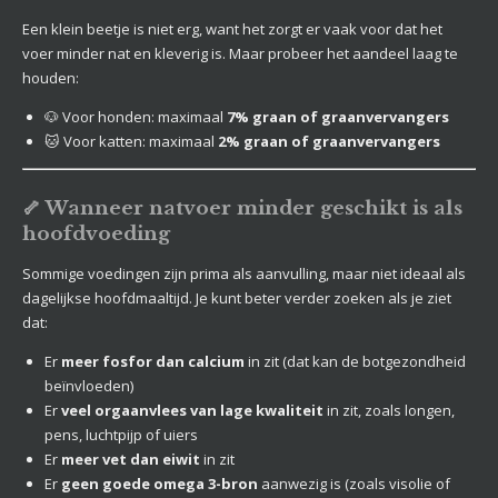
Een klein beetje is niet erg, want het zorgt er vaak voor dat het
voer minder nat en kleverig is. Maar probeer het aandeel laag te
houden:
🐶 Voor honden: maximaal
7% graan of graanvervangers
🐱 Voor katten: maximaal
2% graan of graanvervangers
🦴 Wanneer natvoer minder geschikt is als
hoofdvoeding
Sommige voedingen zijn prima als aanvulling, maar niet ideaal als
dagelijkse hoofdmaaltijd. Je kunt beter verder zoeken als je ziet
dat:
Er
meer fosfor dan calcium
in zit (dat kan de botgezondheid
beïnvloeden)
Er
veel orgaanvlees van lage kwaliteit
in zit, zoals longen,
pens, luchtpijp of uiers
Er
meer vet dan eiwit
in zit
Er
geen goede omega 3-bron
aanwezig is (zoals visolie of