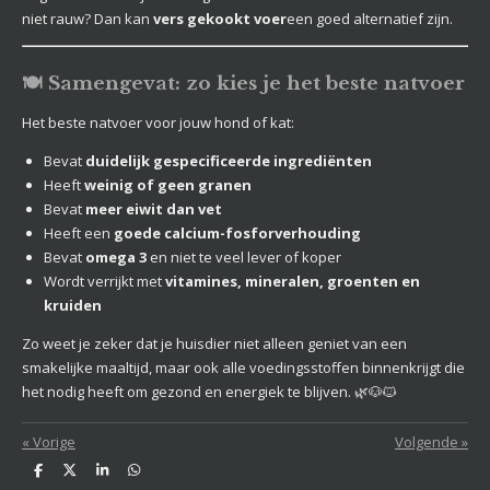
niet rauw? Dan kan
vers gekookt voer
een goed alternatief zijn.
🍽️ Samengevat: zo kies je het beste natvoer
Het beste natvoer voor jouw hond of kat:
Bevat
duidelijk gespecificeerde ingrediënten
Heeft
weinig of geen granen
Bevat
meer eiwit dan vet
Heeft een
goede calcium-fosforverhouding
Bevat
omega 3
en niet te veel lever of koper
Wordt verrijkt met
vitamines, mineralen, groenten en
kruiden
Zo weet je zeker dat je huisdier niet alleen geniet van een
smakelijke maaltijd, maar ook alle voedingsstoffen binnenkrijgt die
het nodig heeft om gezond en energiek te blijven. 🌿🐶🐱
«
Vorige
Volgende
»
D
D
S
D
e
e
h
e