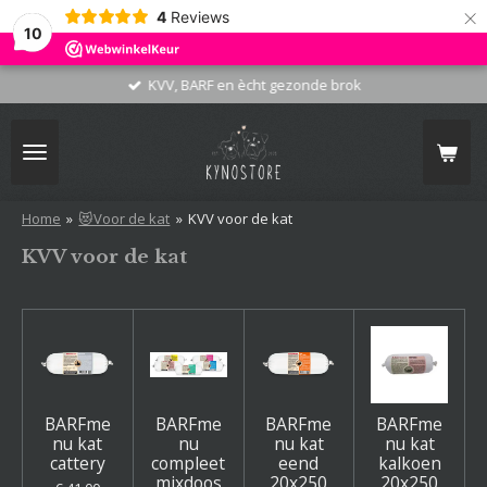
×
4
Reviews
10
KVV, BARF en ècht gezonde brok
Home
»
😻Voor de kat
»
KVV voor de kat
KVV voor de kat
BARFme
BARFme
BARFme
BARFme
nu kat
nu
nu kat
nu kat
cattery
compleet
eend
kalkoen
mixdoos
20x250
20x250