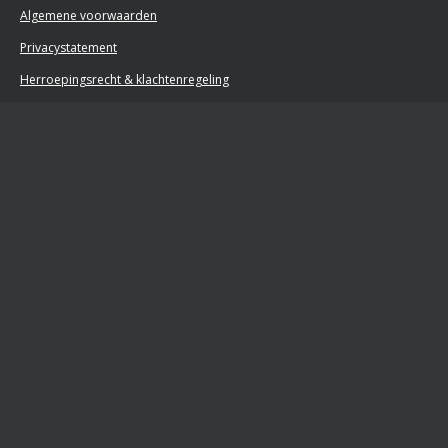
Algemene voorwaarden
Privacystatement
Herroepingsrecht & klachtenregeling
Retourformulier
Powered by
JouwWeb