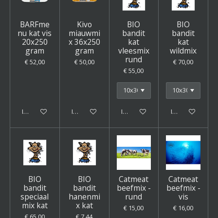
BARFme
Kivo
BIO
BIO
nu kat vis
miauwmi
bandit
bandit
20x250
x 36x250
kat
kat
gram
gram
vleesmix
wildmix
rund
€ 52,00
€ 50,00
€ 70,00
€ 55,00
In winkelwagen
In winkelwagen
In winkelwagen
In winkelwagen
BIO
BIO
Catmeat
Catmeat
bandit
bandit
beefmix -
beefmix -
speciaal
hanenmi
rund
vis
mix kat
x kat
€ 15,00
€ 16,00
€ 65,00
€ 7,44