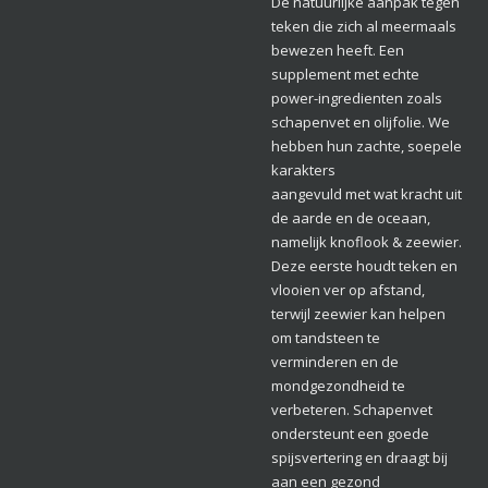
De natuurlijke aanpak tegen
teken die zich al meermaals
bewezen heeft. Een
supplement met echte
power-ingredienten zoals
schapenvet en olijfolie. We
hebben hun zachte, soepele
karakters
aangevuld met wat kracht uit
de aarde en de oceaan,
namelijk knoflook & zeewier.
Deze eerste houdt teken en
vlooien ver op afstand,
terwijl zeewier kan helpen
om tandsteen te
verminderen en de
mondgezondheid te
verbeteren. Schapenvet
ondersteunt een goede
spijsvertering en draagt bij
aan een gezond