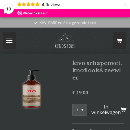
×
4
Reviews
10
KVV, BARF en ècht gezonde brok
kivo schapenvet,
knoflook&zeewi
er
€ 19,00
In
winkelwagen