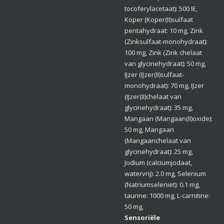
tocoferylacetaat): 500 IE,
Koper (Koper(II)sulfaat
pentahydraat: 10 mg, Zink
(Zinksulfaat-monohydraat):
100 mg, Zink (Zink chelaat
van glycinehydraat): 50 mg,
IJzer (IJzer(II)sulfaat-
monohydraat): 70 mg, IJzer
(IJzer(II)chelaat van
glycinehydraat): 35 mg,
Mangaan (Mangaan(II)oxide):
50 mg, Mangaan
(Mangaanchelaat van
glycinehydraat): 25 mg,
Jodium (calciumjodaat,
watervrij): 2.0 mg, Selenium
(Natriumseleniet): 0.1 mg,
taurine: 1000 mg, L-carnitine:
50 mg,
Sensoriële