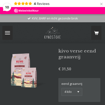
×
4
Reviews
10
KVV, BARF en ècht gezonde brok
kivo verse eend
graanvrij
€ 31,50
eend graanvrij