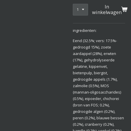
In
winkelwagen
ingredienten:
Eend (32.5%; vers: 17.5%-
gedroogd 15%), zoete
aardappel (28%), erwten
(17%), gehydrolyseerde
gelatine, kippenvet,
bietenpulp, biergist,
gedroogde appels (1.7%),
zalmolie (0.5%), MOS
(mannan-oligosaccharides)
(0.5%), eipoeder, chichorei
(bron van FOS; 0.2%),
gedroogde algen (0.2%),
peren (0.2%), blauwe bessen
(0.2%), cranberry (0.2%),
kamille (0.2%), venkel (0.2%),