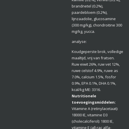
brandnetel (0.2%),
paardebloem (0.2%),
lijnzaadolie, glucosamine
(300 mg/kg), chondroitine 300
mg/kg, yucca.
analyse:
Koudgeperste brok, volledige
maaltijd, vrij van fratsen.
Ruw eiwit 26%, ruw vet 12%,
ruwe celstof 4.9%, ruwe as
7.0%, calcium 1.5%, fosfor
0.9%, EPA 0.1%, DHA 0.1%,
kcal/kg ME: 3316.
Nutritionele
toevoegingsmiddelen:
Vitamine A (retinylacetaat):
18000 IE, vitamine D3
(cholecalciferol): 1800 IE,
vitamine E
(
all-rac alfa-