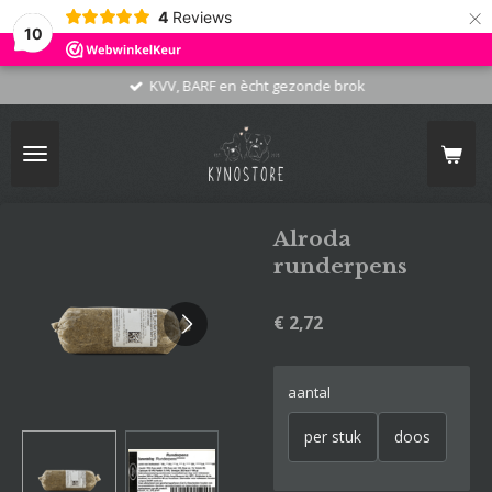
×
4
Reviews
10
KVV, BARF en ècht gezonde brok
Alroda
runderpens
€ 2,72
aantal
per stuk
doos