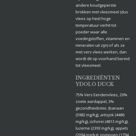
andere koudgeperste
brokken met vleesmeel (dus
vlees op heel hoge
temperatuur verhit tot
poeder waar alle
voedingstoffen, vitaminen en
mineralen uit zijn) of als ze
met vers vlees werken, dan
wordt dit op voorhand bereid
tot vleesmeel.
INGREDIËNTEN
YDOLO DUCK
75% Vers Eendenvlees, 20%
zoete aardappel, 3%
gezondheidsmix: (banaan
(5982 mg/kg), artisjok (4486
mg/kg), cichorei (4813 mg/kg),
luzerne (2393 mg/kg), appels
(2094 mg/kg), pompoen (1794