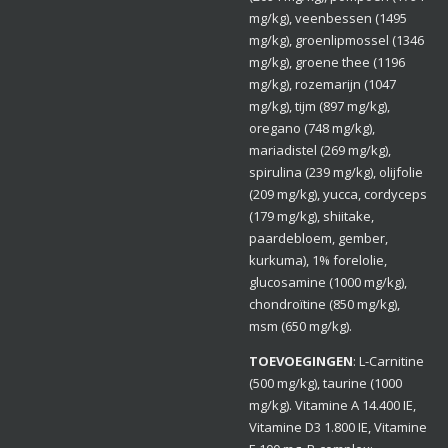
mg/kg), veenbessen (1495
mg/kg), groenlipmossel (1346
mg/kg), groene thee (1196
mg/kg), rozemarijn (1047
mg/kg), tijm (897 mg/kg),
oregano (748 mg/kg),
mariadistel (269 mg/kg),
spirulina (239 mg/kg), olijfolie
(209 mg/kg), yucca, cordyceps
(179 mg/kg), shiitake,
paardebloem, gember,
kurkuma), 1% forelolie,
glucosamine (1000 mg/kg),
chondroïtine (850 mg/kg),
msm (650 mg/kg).
TOEVOEGINGEN
: L-Carnitine
(500 mg/kg), taurine (1000
mg/kg). Vitamine A 14.400 IE,
Vitamine D3 1.800 IE, Vitamine