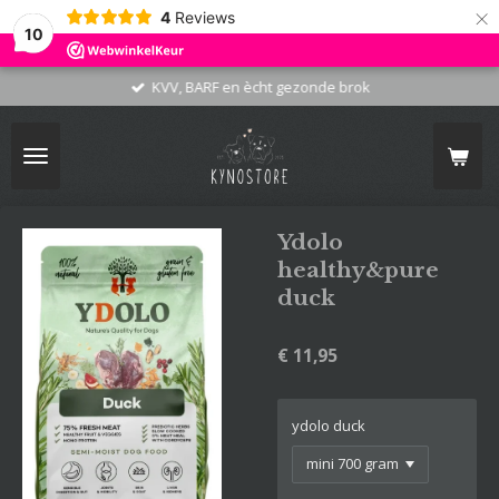
×
4
Reviews
10
KVV, BARF en ècht gezonde brok
Ydolo
healthy&pure
duck
€ 11,95
ydolo duck