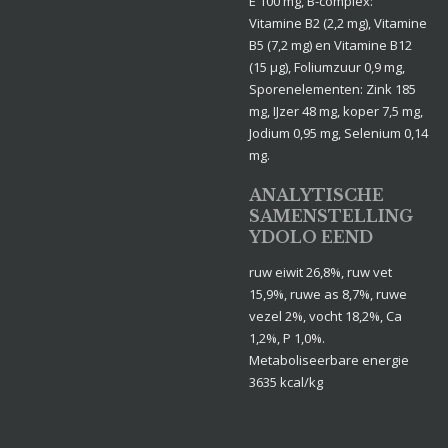
E 100 mg, B-complex:
Vitamine B2 (2,2 mg), Vitamine
B5 (7,2 mg) en Vitamine B12
(15 µg), Foliumzuur 0,9 mg,
Sporenelementen: Zink 185
mg, IJzer 48 mg, koper 7,5 mg,
Jodium 0,95 mg, Selenium 0,14
mg.
ANALYTISCHE
SAMENSTELLING
YDOLO EEND
ruw eiwit 26,8%, ruw vet
15,9%, ruwe as 8,7%, ruwe
vezel 2%, vocht 18,2%, Ca
1,2%, P 1,0%.
Metaboliseerbare energie
3635 kcal/kg