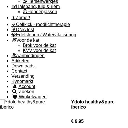
🧩Hersenwerkjes
🦮Halsband, tuig & riem
🧥Hondenjassen
☀️Zomer!
🌹Cellkick - roodlichttherapie
🧬DNA test
💎Edelstenen / Watervitalisering
😻Voor de kat
Brok voor de kat
KVV voor de kat
🤑Aanbiedingen
Artikelen
Downloads
Contact
Verzending
Kynomarkt
Account
Zoeken
Winkelwagen
Ydolo healthy&pure
iberico
€ 9,95