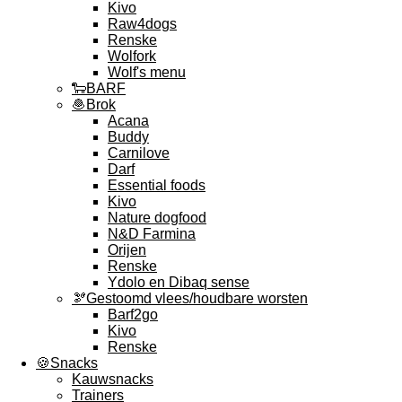
Kivo
Raw4dogs
Renske
Wolfork
Wolf's menu
🐑BARF
🧆Brok
Acana
Buddy
Carnilove
Darf
Essential foods
Kivo
Nature dogfood
N&D Farmina
Orijen
Renske
Ydolo en Dibaq sense
🫘Gestoomd vlees/houdbare worsten
Barf2go
Kivo
Renske
🍪Snacks
Kauwsnacks
Trainers