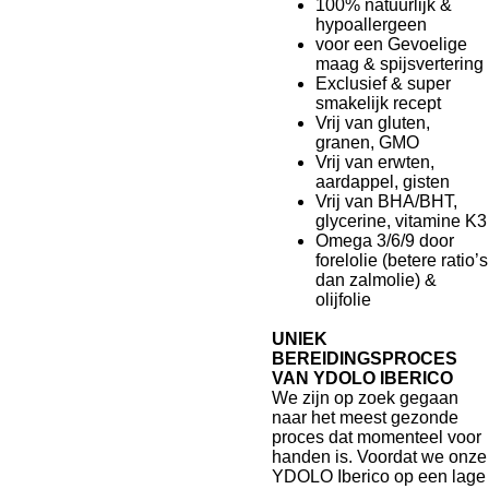
100% natuurlijk &
hypoallergeen
voor een Gevoelige
maag & spijsvertering
Exclusief & super
smakelijk recept
Vrij van gluten,
granen, GMO
Vrij van erwten,
aardappel, gisten
Vrij van BHA/BHT,
glycerine, vitamine K3
Omega 3/6/9 door
forelolie (betere ratio’s
dan zalmolie) &
olijfolie
UNIEK
BEREIDINGSPROCES
VAN YDOLO IBERICO
We zijn op zoek gegaan
naar het meest gezonde
proces dat momenteel voor
handen is. Voordat we onze
YDOLO Iberico op een lage