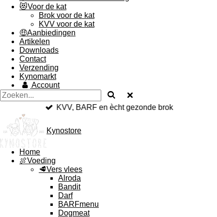
😻Voor de kat
Brok voor de kat
KVV voor de kat
🤑Aanbiedingen
Artikelen
Downloads
Contact
Verzending
Kynomarkt
Account
KVV, BARF en ècht gezonde brok
Kynostore
Home
🍖Voeding
🥩Vers vlees
Alroda
Bandit
Darf
BARFmenu
Dogmeat