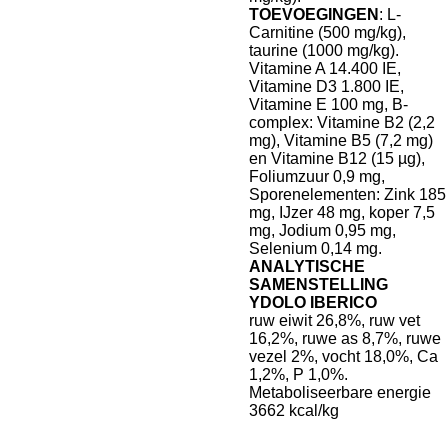
TOEVOEGINGEN
: L-
Carnitine (500 mg/kg),
taurine (1000 mg/kg).
Vitamine A 14.400 IE,
Vitamine D3 1.800 IE,
Vitamine E 100 mg, B-
complex: Vitamine B2 (2,2
mg), Vitamine B5 (7,2 mg)
en Vitamine B12 (15 µg),
Foliumzuur 0,9 mg,
Sporenelementen: Zink 185
mg, IJzer 48 mg, koper 7,5
mg, Jodium 0,95 mg,
Selenium 0,14 mg.
ANALYTISCHE
SAMENSTELLING
YDOLO IBERICO
ruw eiwit 26,8%, ruw vet
16,2%, ruwe as 8,7%, ruwe
vezel 2%, vocht 18,0%, Ca
1,2%, P 1,0%.
Metaboliseerbare energie
3662 kcal/kg