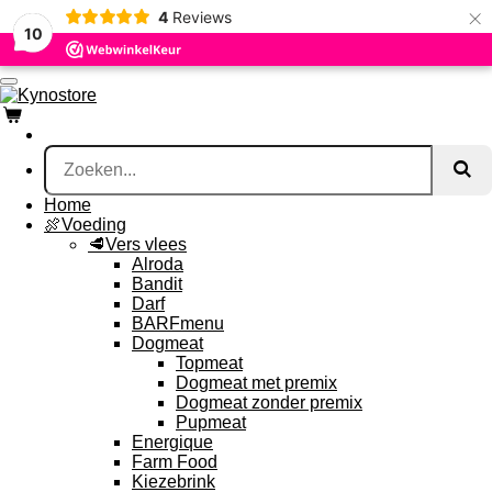
×
4
Reviews
Ga
10
direct
naar
de
hoofdinhoud
Home
🍖Voeding
🥩Vers vlees
Alroda
Bandit
Darf
BARFmenu
Dogmeat
Topmeat
Dogmeat met premix
Dogmeat zonder premix
Pupmeat
Energique
Farm Food
Kiezebrink