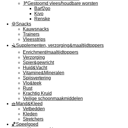
🫘Gestoomd vlees/houdbare worsten
Barf2go
Kivo
Renske
🍪Snacks
Kauwsnacks
Trainers
Vleesstrips
🪒Supplementen, verzorging&maaltijdtoppers
Enrichment/maaltijdtoppers
Verzorging
Spier&gewricht
Huid&Vacht
Vitamine&Mineralen
Spijsvertering
Vlo&teek
Rust
Krachtig Kruid
Veilige schoonmaakmiddelen
🧺Mand&Kleed
Vetbedden
Kleden
Stretchers
🏀Speelgoed