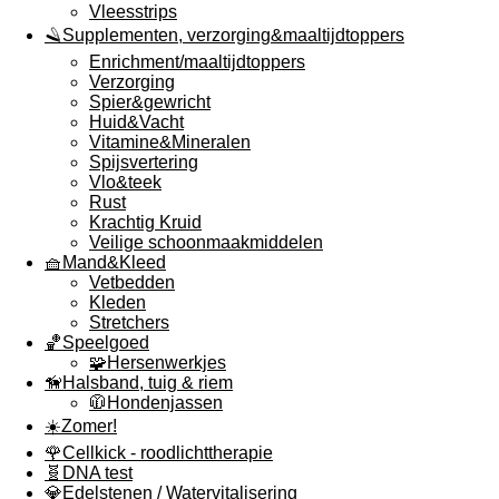
Vleesstrips
🪒Supplementen, verzorging&maaltijdtoppers
Enrichment/maaltijdtoppers
Verzorging
Spier&gewricht
Huid&Vacht
Vitamine&Mineralen
Spijsvertering
Vlo&teek
Rust
Krachtig Kruid
Veilige schoonmaakmiddelen
🧺Mand&Kleed
Vetbedden
Kleden
Stretchers
🏀Speelgoed
🧩Hersenwerkjes
🦮Halsband, tuig & riem
🧥Hondenjassen
☀️Zomer!
🌹Cellkick - roodlichttherapie
🧬DNA test
💎Edelstenen / Watervitalisering