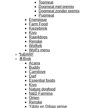
Topmeat
Dogmeat met premix
Dogmeat zonder premix
Pupmeat
Energique
Farm Food
Kiezebrink
Kivo
Raw4dogs
Renske
Wolfork
Wolf's menu
🐑BARF
🧆Brok
Acana
Buddy
Carnilove
Darf
Essential foods
Kivo
Nature dogfood
N&D Farmina
Orijen
Renske
Ydolo en Dibaq sense