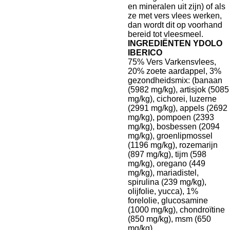
en mineralen uit zijn) of als
ze met vers vlees werken,
dan wordt dit op voorhand
bereid tot vleesmeel.
INGREDIËNTEN YDOLO
IBERICO
75% Vers Varkensvlees,
20% zoete aardappel, 3%
gezondheidsmix: (banaan
(5982 mg/kg), artisjok (5085
mg/kg), cichorei, luzerne
(2991 mg/kg), appels (2692
mg/kg), pompoen (2393
mg/kg), bosbessen (2094
mg/kg), groenlipmossel
(1196 mg/kg), rozemarijn
(897 mg/kg), tijm (598
mg/kg), oregano (449
mg/kg), mariadistel,
spirulina (239 mg/kg),
olijfolie, yucca), 1%
forelolie, glucosamine
(1000 mg/kg), chondroïtine
(850 mg/kg), msm (650
mg/kg).