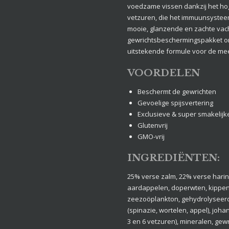
voedzame vissen dankzij het ho
vetzuren, die het immuunsyste
mooie, glanzende en zachte vach
gewrichtsbeschermingspakket om
uitstekende formule voor de me
VOORDELEN
Beschermt de gewrichten
Gevoelige spijsvertering
Exclusieve & super smakelijk
Glutenvrij
GMO-vrij
INGREDIËNTEN:
25% verse zalm, 22% verse hari
aardappelen, doperwten, kippen
zeezoöplankton, gehydrolyseerd
(spinazie, wortelen, appel), jo
3 en 6 vetzuren), mineralen, ge