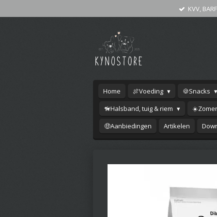
KVV, BARF
Ga
direct
naar
de
hoofdinhoud
Home
🍖Voeding
🍪Snacks
🦮Halsband, tuig & riem
☀️Zomer
🤑Aanbiedingen
Artikelen
Down