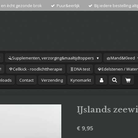
 en ècht gezonde brok
Puur&eerlijk
Bij iedere bestelling alti
🪒Supplementen, verzorging&maaltijdtoppers
🧺Mand&Kleed
!
🌹Cellkick - roodlichttherapie
🧬DNA test
💎Edelstenen / Waterv
loads
Contact
Verzending
Kynomarkt
IJslands zeew
€ 9,95