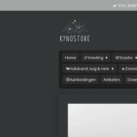
KVV, BARF
Ga
direct
naar
de
hoofdinhoud
Home
🍖Voeding
🍪Snacks
🦮Halsband, tuig & riem
☀️Zomer
🤑Aanbiedingen
Artikelen
Down