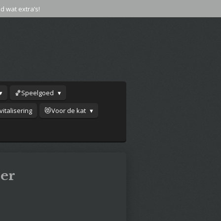
jd wat extra’s!
🏀Speelgoed
italisering
😻Voor de kat
ier