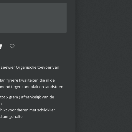
 zeewier Organische toevoer van
n fijnere kwaliteiten die in de
eunend tegen tandplak en tandsteen
ot 5 gram ( afhankelijk van de
n.
hikt voor dieren met schildklier
dium gehalte