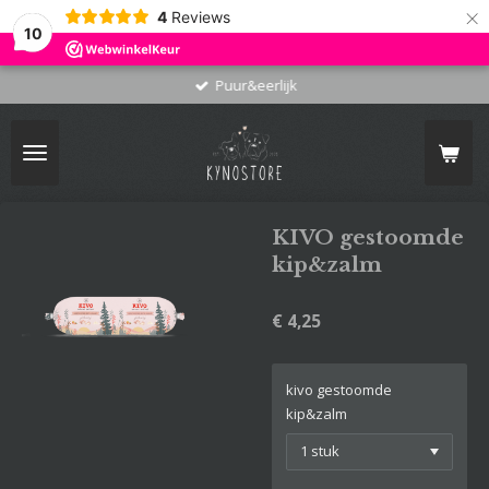
×
4
Reviews
10
Puur&eerlijk
KIVO gestoomde
kip&zalm
€ 4,25
kivo gestoomde
kip&zalm