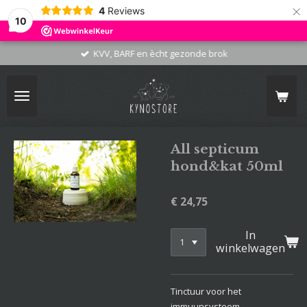
×
4
Reviews
10
KVV, BARF en ècht gezonde brok
All septicum
hond&kat 50ml
€ 24,75
In
winkelwagen
Tinctuur voor het
immuunsysteem