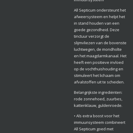
All Septicum ondersteunt het
afweersysteem en helpt het
in stand houden van een
goede gezondheid. Deze
tinctuur verzorgt de
slijmvliezen van de bovenste
luchtwegen, de mondholte
en het maagdarmkanaal. Het
heeft een positieve invloed
op de vochthuishouding en
stimuleert het lichaam om
afvalstoffen uit te scheiden.
Belangrijkste ingrediënten:
rode zonnehoed, zuurbes,
kattenklauw, guldenroede.
• Als extra boost voor het
immuunsysteem combineert
All Septicum goed met