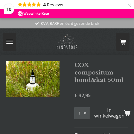
×
4
Reviews
10
KVV, BARF en ècht gezonde brok
COX
compositum
hond&kat 50ml
€ 32,95
In
winkelwagen