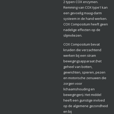
2 typen COX enzymen.
Remming van COX type1 kan
een gevoelig maag-darm
systeem in de hand werken.
COX Compositum heeft geen
nadelige effecten op de
slijmvliezen.
COX Compositum bevat
kruiden die verzachtend
werken bij een stram
bewegingsapparaat (het
geheel van botten,
gewrichten, spieren, pezen
en motorische zenuwen die
zorgen voor
lichaamshouding en
bewegingen). Het middel
heeft een gunstige invloed
op de algemene gezondheid
en bij