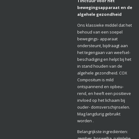
Tinctuur voor het
bewegingsapparaat en de
algehele gezondheid
Ons klassieke middel dat het
behoud van een soepel
bewegings- apparaat
ondersteunt, bijdraagt aan
het tegengaan van weefsel-
beschadiging en helpt bij het
in stand houden van de
algehele gezondheid. COX
Compositum is mild
ontspannend en opbeu-
rend, en heeft een positieve
invloed op het lichaam bij
ouder- domsverschijnselen.
Mag langdurig gebruikt
worden .
Belangrijkste ingrediënten:
gember, boswellia, palmlelie,