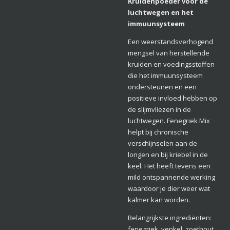
Kruidenpoeder voor de
luchtwegen en het
immuunsysteem
Een weerstandsverhogend
mengsel van herstellende
kruiden en voedingsstoffen
die het immuunsysteem
ondersteunen en een
positieve invloed hebben op
de slijmvliezen in de
luchtwegen. Fenegriek Mix
helpt bij chronische
verschijnselen aan de
longen en bij kriebel in de
keel. Het heeft tevens een
mild ontspannende werking
waardoor je dier weer wat
kalmer kan worden.
Belangrijkste ingrediënten:
fenegriek, venkel, zoethout,