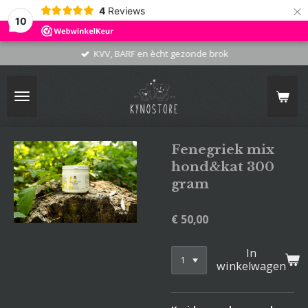
×
4
Reviews
10
KVV, BARF en ècht gezonde brok
Fenegriek mix
hond&kat 300
gram
€ 50,00
In
winkelwagen