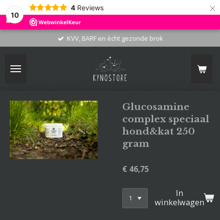
×
4
Reviews
10
KVV, BARF en ècht gezonde brok
Glucosamine
complex speciaal
hond&kat 250
gram
€ 46,75
In
winkelwagen