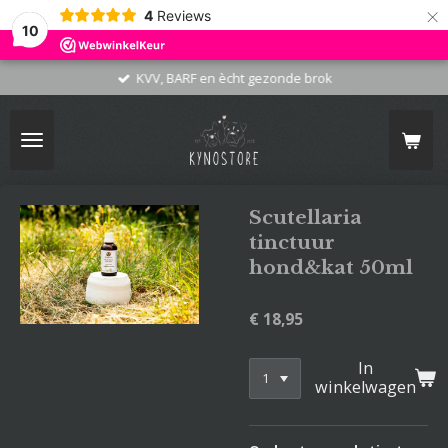
×
4
Reviews
10
KVV, BARF en ècht gezonde brok
Scutellaria
tinctuur
hond&kat 50ml
€ 18,95
In
winkelwagen