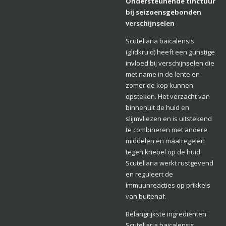
Ondersteunende tinctuur
bij seizoensgebonden
verschijnselen
Scutellaria baicalensis
(glidkruid) heeft een gunstige
invloed bij verschijnselen die
met name in de lente en
zomer de kop kunnen
opsteken. Het verzacht van
binnenuit de huid en
slijmvliezen en is uitstekend
te combineren met andere
middelen en maatregelen
tegen kriebel op de huid.
Scutellaria werkt rustgevend
en reguleert de
immuunreacties op prikkels
van buitenaf.
Belangrijkste ingrediënten:
Scutellaria baicalensis