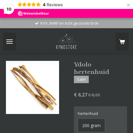
×
4
Reviews
10
KVV, BARF en ècht gezonde brok
Ydolo
hertenhuid
Sale!
€ 6,27
€ 8,95
hertenhuid
200 gram