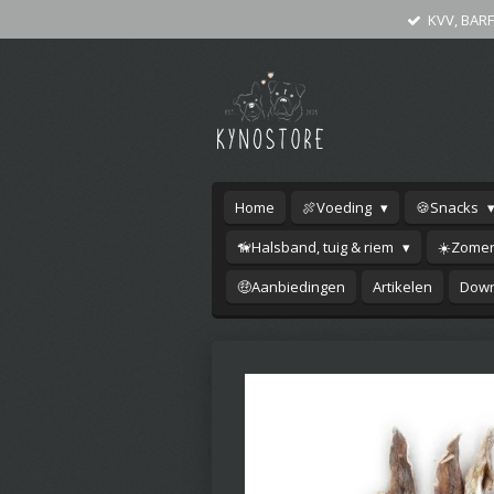
KVV, BARF
Ga
direct
naar
de
hoofdinhoud
Home
🍖Voeding
🍪Snacks
🦮Halsband, tuig & riem
☀️Zomer
🤑Aanbiedingen
Artikelen
Down