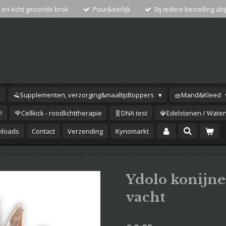
 en ècht gezonde brok
Puur&eerlijk
Bij iedere bestelling alti
🪒Supplementen, verzorging&maaltijdtoppers
🧺Mand&Kleed
!
🌹Cellkick - roodlichttherapie
🧬DNA test
💎Edelstenen / Waterv
loads
Contact
Verzending
Kynomarkt
Ydolo konijn
vacht