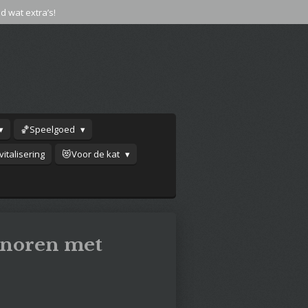
jd wat extra’s!
🏀Speelgoed
italisering
😻Voor de kat
enoren met