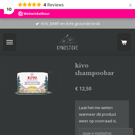
×
4
Reviews
10
KVV, BARF en ècht gezonde brok
kivo
shampoobar
€ 12,50
Laat het me weten
wanneer dit product
weer op voorraad is.