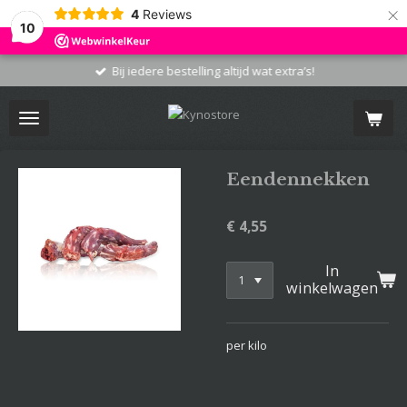
×
4
Reviews
10
Bij iedere bestelling altijd wat extra’s!
Eendennekken
€ 4,55
In
winkelwagen
per kilo