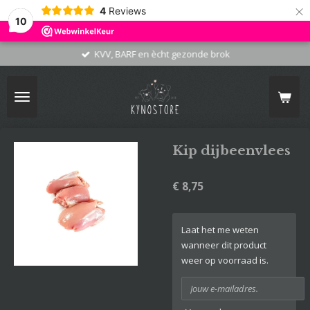
×
4
Reviews
10
KVV, BARF en ècht gezonde brok
Kip dijbeenvlees
€ 8,75
Laat het me weten
wanneer dit product
weer op voorraad is.