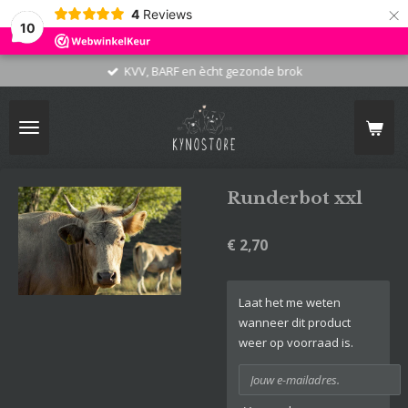
×
4
Reviews
10
KVV, BARF en ècht gezonde brok
Runderbot xxl
€ 2,70
Laat het me weten
wanneer dit product
weer op voorraad is.