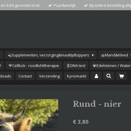
 en ècht gezonde brok
Puur&eerlijk
Bij iedere bestelling alti
🪒Supplementen, verzorging&maaltijdtoppers
🧺Mand&Kleed
!
🌹Cellkick - roodlichttherapie
🧬DNA test
💎Edelstenen / Waterv
loads
Contact
Verzending
Kynomarkt
Rund - nier
€ 3,80