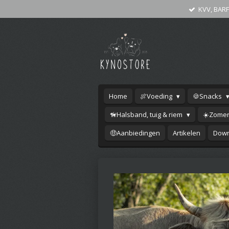
KVV, BARF
Ga
direct
naar
de
hoofdinhoud
Home
🍖Voeding
🍪Snacks
🦮Halsband, tuig & riem
☀️Zomer
🤑Aanbiedingen
Artikelen
Down