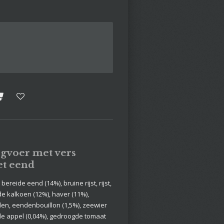
gvoer met vers
et eend
ereide eend (14%), bruine rijst, rijst,
 kalkoen (12%), haver (11%),
len, eendenbouillon (1,5%), zeewier
de appel (0,04%), gedroogde tomaat