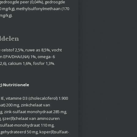
 gedroogde peer (0,04%), gedroogde
70 mg/kg), methylsulfonylmethaan (170
mg/kg).
ddelen
 celstof 2,5%, ruwe as 8,5%, vocht
an EPA/DHA/LNA) 1%, omega- 6
2,6), calcium 1,6%, fosfor 1,3%.
) Nutritionele
 IE, vitamine D3 (cholecalciferol) 1.900
taat) 200 mg, zinkchelaat van
, zink-sulfaat­ monohydraat 285 mg,
 ijzer(ll)chelaat van aminozuren
)sulfaat-monohydraat 110 mg,
gehydrateerd 50 mg, koper(ll)sulfaat-