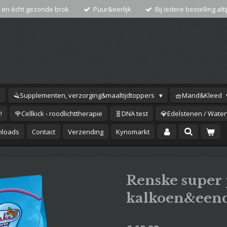
 en ècht gezonde brok
Puur&eerlijk
Bij iedere bestelling alti
🪒Supplementen, verzorging&maaltijdtoppers
🧺Mand&Kleed
!
🌹Cellkick - roodlichttherapie
🧬DNA test
💎Edelstenen / Waterv
loads
Contact
Verzending
Kynomarkt
Renske supe
kalkoen&een