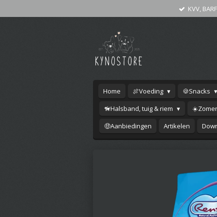
KVV, BARF
Ga
direct
naar
de
hoofdinhoud
Home
🍖Voeding
🍪Snacks
🦮Halsband, tuig & riem
☀️Zomer
🤑Aanbiedingen
Artikelen
Down