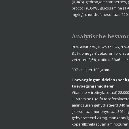
(0,04%), gedroogde cranberries,
broccoli (0,04%), glucosamine (1
mg/kg), chondroïtinesulfaat (120 
Analytische bestan
Ruw eiwit 27%, ruw vet 15%, ruwe
8,5%, omega-3 vetzuren (bron v
vetzuren 2,6%, (ratio ω3/ω6 = 1 / 
397
kcal per 100 gram.
Toevoegingsmiddelen (per kg
toevoegingsmiddelen
Vitamine A (retinylacetaat) 28.000
IE, vitamine E (alfa­ tocoferolace
aminozuren gehydrateerd 340 mg
ijzersulfaat-monohydraat 305 mg,
gehydrateerd 20 mg, mangaan(ll
koper(ll)chelaat van aminozuren 