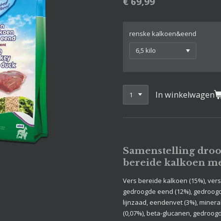
€ 69,99
renske kalkoen&eend
In winkelwagen
Samenstelling droo
bereide kalkoen m
Vers bereide kalkoen (15%), vers b
gedroogde eend (12%), gedroogde
lijnzaad, eendenvet (3%), minera
(0,07%), beta-glucanen, gedroog