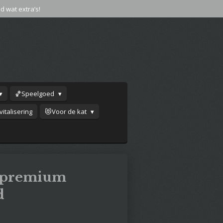
jd wat extra’s!
🏀Speelgoed
italisering
😻Voor de kat
r premium
d