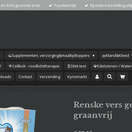
 en ècht gezonde brok
Puur&eerlijk
Bij iedere bestelling alti
🪒Supplementen, verzorging&maaltijdtoppers
🧺Mand&Kleed
!
🌹Cellkick - roodlichttherapie
🧬DNA test
💎Edelstenen / Waterv
loads
Contact
Verzending
Kynomarkt
Renske vers 
graanvrij