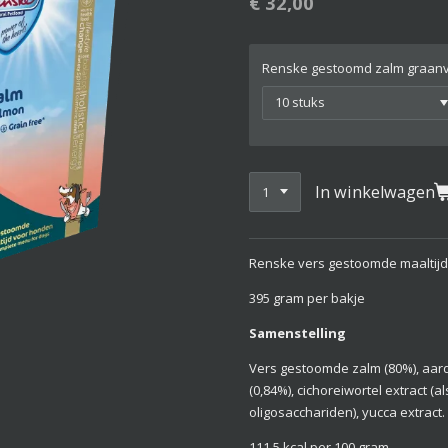
€ 32,00
Renske gestoomd zalm graanvr
In winkelwagen
Renske vers gestoomde maaltijd 
395 gram per bakje
Samenstelling
Vers gestoomde zalm (80%), aar
(0,84%), cichoreiwortel extract (a
oligosacchariden), yucca extract.
111,5 kcal per 100 gram.