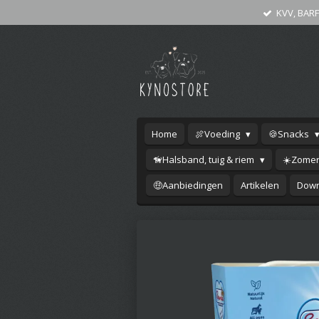
KVV, BARF
Ga
direct
naar
de
hoofdinhoud
Home
🍖Voeding
🍪Snacks
🦮Halsband, tuig & riem
☀️Zomer
🤑Aanbiedingen
Artikelen
Down