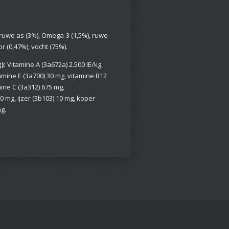
, ruwe as (3%), Omega-3 (1,5%), ruwe
or (0,47%), vocht (75%).
):
Vitamine A (3a672a) 2.500 IE/kg,
tamine E (3a700) 30 mg, vitamine B12
ine C (3a312) 675 mg,
 mg, ijzer (3b103) 10 mg, koper
mg.