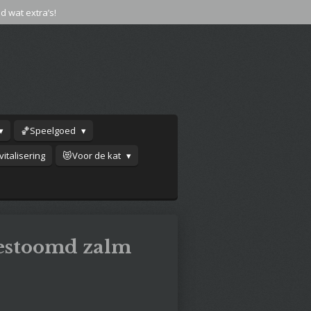
jd wat extra’s!
🏀Speelgoed
italisering
😻Voor de kat
gestoomd zalm