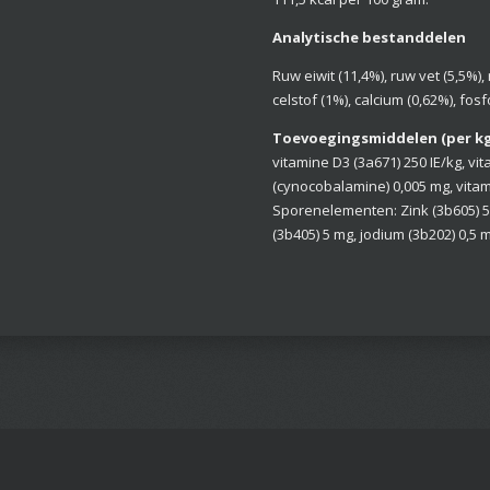
Analytische bestanddelen
Ruw eiwit (11,4%), ruw vet (5,5%)
celstof (1%), calcium (0,62%), fosf
Toevoegingsmiddelen (per kg
vitamine D3 (3a671) 250 IE/kg, vi
(cynocobalamine) 0,005 mg, vitam
Sporenelementen: Zink (3b605) 50
(3b405) 5 mg, jodium (3b202) 0,5 