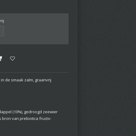
ij
in de smaak zalm, graanvrij
dappel (10%), gedroogd zeewier
ls bron van prebiotica fructo-