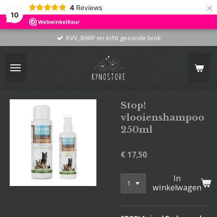
×
4
Reviews
10
KVV, BARF en ècht gezonde brok
Stop!
vlooienshampoo
250ml
€ 17,50
In
winkelwagen