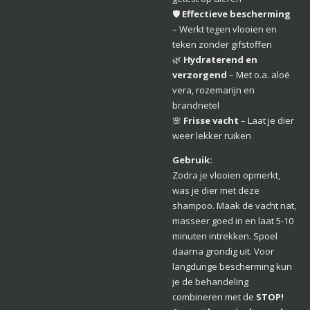
🛡️
Effectieve bescherming
– Werkt tegen vlooien en
teken zonder gifstoffen
🌿
Hydraterend en
verzorgend
– Met o.a. aloë
vera, rozemarijn en
brandnetel
🌸
Frisse vacht
– Laat je dier
weer lekker ruiken
Gebruik:
Zodra je vlooien opmerkt,
was je dier met deze
shampoo. Maak de vacht nat,
masseer goed in en laat 5-10
minuten intrekken. Spoel
daarna grondig uit. Voor
langdurige bescherming kun
je de behandeling
combineren met de
STOP!