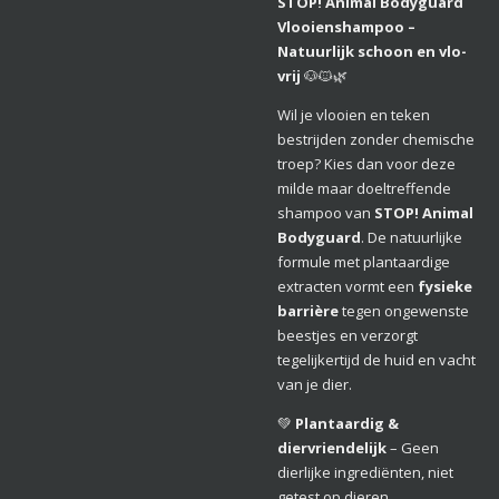
STOP! Animal Bodyguard
Vlooienshampoo –
Natuurlijk schoon en vlo-
vrij
🐶🐱🌿
Wil je vlooien en teken
bestrijden zonder chemische
troep? Kies dan voor deze
milde maar doeltreffende
shampoo van
STOP! Animal
Bodyguard
. De natuurlijke
formule met plantaardige
extracten vormt een
fysieke
barrière
tegen ongewenste
beestjes en verzorgt
tegelijkertijd de huid en vacht
van je dier.
💚
Plantaardig &
diervriendelijk
– Geen
dierlijke ingrediënten, niet
getest op dieren