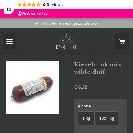
×
4
Reviews
10
KVV, BARF en ècht gezonde brok
Kiezebrink mix
wilde duif
€ 6,30
grootte
1 kg
10x1 kg