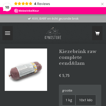
×
4
Reviews
10
KVV, BARF en ècht gezonde brok
Kiezebrink raw
complete
eend&lam
€ 5,75
grootte
1 kg
10x1 kilo