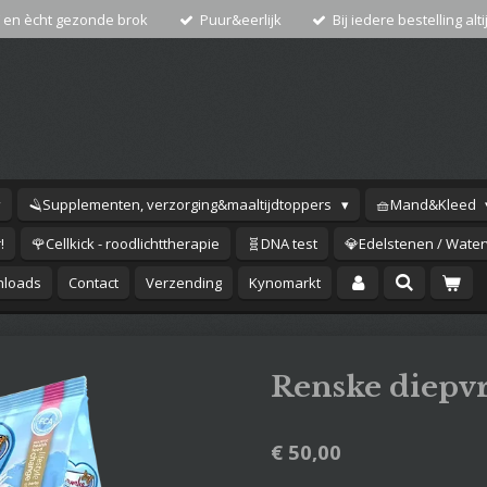
 en ècht gezonde brok
Puur&eerlijk
Bij iedere bestelling alti
🪒Supplementen, verzorging&maaltijdtoppers
🧺Mand&Kleed
!
🌹Cellkick - roodlichttherapie
🧬DNA test
💎Edelstenen / Waterv
loads
Contact
Verzending
Kynomarkt
Renske diepvr
€ 50,00