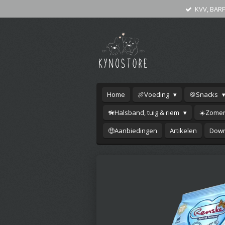
KVV, BARF
Ga
direct
naar
de
hoofdinhoud
Home
🍖Voeding
🍪Snacks
🦮Halsband, tuig & riem
☀️Zomer
🤑Aanbiedingen
Artikelen
Down