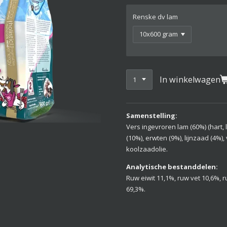
Renske dv lam
In winkelwagen
Samenstelling:
Vers ingevroren lam (60%) (hart, l
(10%), erwten (9%), lijnzaad (4%)
koolzaadolie.
Analytische bestanddelen:
Ruw eiwit 11,1%, ruw vet 10,6%, r
69,3%.