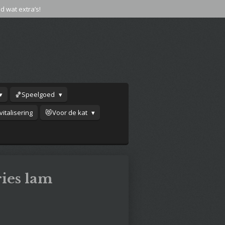
jd wat extra’s!
🏀Speelgoed
italisering
😻Voor de kat
ies lam