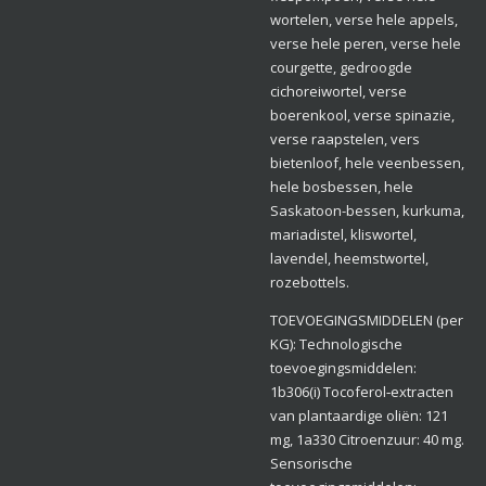
wortelen, verse hele appels,
verse hele peren, verse hele
courgette, gedroogde
cichoreiwortel, verse
boerenkool, verse spinazie,
verse raapstelen, vers
bietenloof, hele veenbessen,
hele bosbessen, hele
Saskatoon-bessen, kurkuma,
mariadistel, kliswortel,
lavendel, heemstwortel,
rozebottels.
TOEVOEGINGSMIDDELEN (per
KG): Technologische
toevoegingsmiddelen:
1b306(i) Tocoferol‑extracten
van plantaardige oliën: 121
mg, 1a330 Citroenzuur: 40 mg.
Sensorische