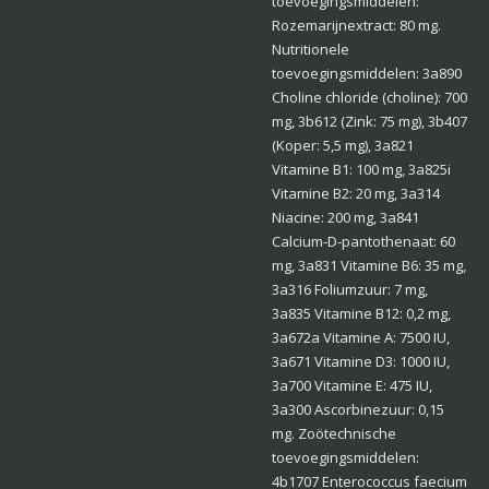
toevoegingsmiddelen:
Rozemarijnextract: 80 mg.
Nutritionele
toevoegingsmiddelen: 3a890
Choline chloride (choline): 700
mg, 3b612 (Zink: 75 mg), 3b407
(Koper: 5,5 mg), 3a821
Vitamine B1: 100 mg, 3a825i
Vitamine B2: 20 mg, 3a314
Niacine: 200 mg, 3a841
Calcium-D-pantothenaat: 60
mg, 3a831 Vitamine B6: 35 mg,
3a316 Foliumzuur: 7 mg,
3a835 Vitamine B12: 0,2 mg,
3a672a Vitamine A: 7500 IU,
3a671 Vitamine D3: 1000 IU,
3a700 Vitamine E: 475 IU,
3a300 Ascorbinezuur: 0,15
mg. Zoötechnische
toevoegingsmiddelen:
4b1707 Enterococcus faecium