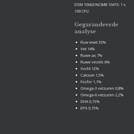
DSM 10663/NCIMB 10415: 1 x
109 CFU.
Gegarandeerde
analyse
Ruw eiwit
33%
Vet
14%
Ruwe as
7%
Ruwe vezels
6%
Vocht
12%
Calcium
1,5%
Fosfor
1,1%
Omega-3 vetzuren
0,8%
Omega-6 vetzuren
2,2%
DHA
0,15%
EPA
0,15%