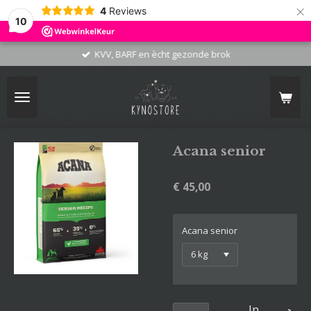
×
4
Reviews
10
KVV, BARF en ècht gezonde brok
Acana senior
€ 45,00
Acana senior
In