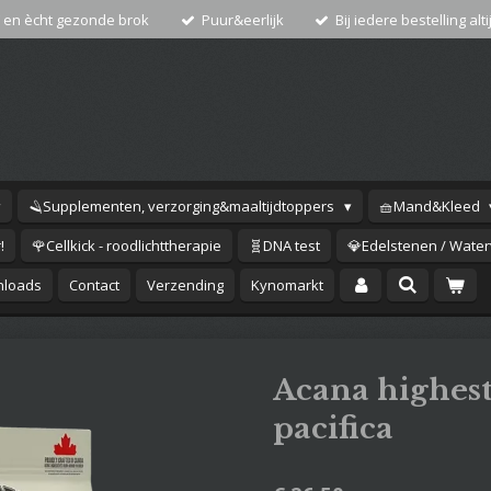
 en ècht gezonde brok
Puur&eerlijk
Bij iedere bestelling alti
🪒Supplementen, verzorging&maaltijdtoppers
🧺Mand&Kleed
!
🌹Cellkick - roodlichttherapie
🧬DNA test
💎Edelstenen / Waterv
loads
Contact
Verzending
Kynomarkt
Acana highest
pacifica