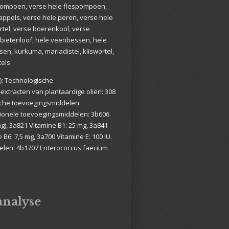
 pompoen, verse hele flespompoen,
appels, verse hele peren, verse hele
rtel, verse boerenkool, verse
 bietenloof, hele veenbessen, hele
n, kurkuma, mariadistel, kliswortel,
els.
: Technologische
extracten van plantaardige oliën: 308
sche toevoegingsmiddelen:
itionele toevoegingsmiddelen: 3b606
mg), 3a821 Vitamine B1: 25 mg, 3a841
 B6: 7,5 mg, 3a700 Vitamine E: 100 IU.
len: 4b1707 Enterococcus faecium
analyse