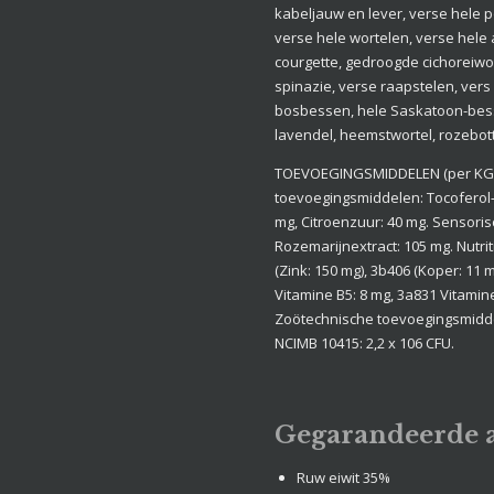
kabeljauw en lever, verse hele
verse hele wortelen, verse hele 
courgette, gedroogde cichoreiwo
spinazie, verse raapstelen, vers
bosbessen, hele Saskatoon-besse
lavendel, heemstwortel, rozebott
TOEVOEGINGSMIDDELEN (per KG)
toevoegingsmiddelen: Tocoferol‑
mg, Citroenzuur: 40 mg. Sensori
Rozemarijnextract: 105 mg. Nutr
(Zink: 150 mg), 3b406 (Koper: 11 
Vitamine B5: 8 mg, 3a831 Vitamine
Zoötechnische toevoegingsmidde
NCIMB 10415: 2,2 x 106 CFU.
Gegarandeerde 
Ruw eiwit
35%