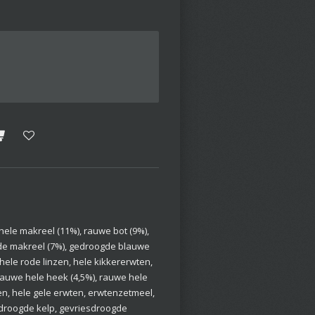
hele makreel (11%), rauwe bot (9%),
de makreel (7%), gedroogde blauwe
 hele rode linzen, hele kikkererwten,
 rauwe hele heek (4,5%), rauwe hele
en, hele gele erwten, erwtenzetmeel,
edroogde kelp, gevriesdroogde