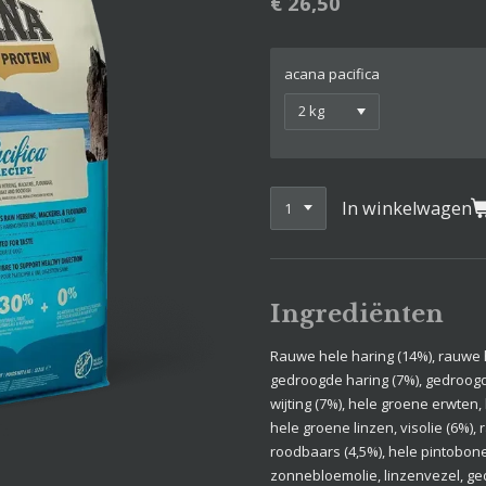
€ 26,50
acana pacifica
In winkelwagen
Ingrediënten
Rauwe hele haring (14%), rauwe 
gedroogde haring (7%), gedroog
wijting (7%), hele groene erwten,
hele groene linzen, visolie (6%),
roodbaars (4,5%), hele pintobon
zonnebloemolie, linzenvezel, g