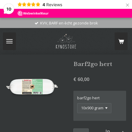
×
4
Reviews
10
KVV, BARF en ècht gezonde brok
Barf2go hert
€ 60,00
barf2go hert
In