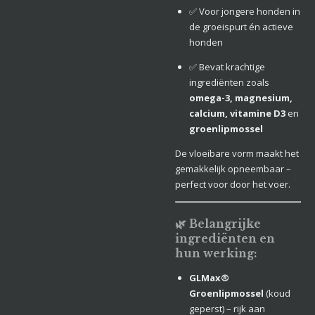
✅ Voor jongere honden in
de groeispurt én actieve
honden
✅ Bevat krachtige
ingrediënten zoals
omega-3, magnesium,
calcium, vitamine D3
en
groenlipmossel
De vloeibare vorm maakt het
gemakkelijk opneembaar –
perfect voor door het voer.
🌿 Belangrijke
ingrediënten en
hun werking:
GLMax®
Groenlipmossel
(koud
geperst) – rijk aan