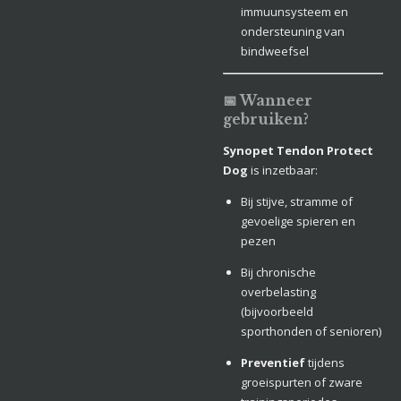
immuunsysteem en
ondersteuning van
bindweefsel
📅 Wanneer
gebruiken?
Synopet Tendon Protect
Dog
is inzetbaar:
Bij stijve, stramme of
gevoelige spieren en
pezen
Bij chronische
overbelasting
(bijvoorbeeld
sporthonden of senioren)
Preventief
tijdens
groeispurten of zware