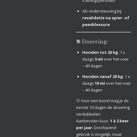
trainingsperiodes
Als ondersteuning bij
revalidatie na spier- of
peesblessure
🐕 Dosering:
Honden tot 20 kg
: 1 x
daags
5 ml
over het voer
– 40 dagen
Honden vanaf 20 kg
: 1 x
daags
10 ml
over het voer
– 40 dagen
💡 Voor een boost mag je de
eerste 10 dagen de dosering
verdubbelen.
Aanbevolen kuur:
1 à 2 keer
per jaar
. Doorlopend
gebruik is mogelijk, maar