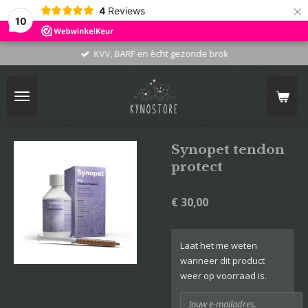
×
4
Reviews
10
KVV, BARF en ècht gezonde brok
Synopet tendon
protect
€ 30,00
Laat het me weten
wanneer dit product
weer op voorraad is.