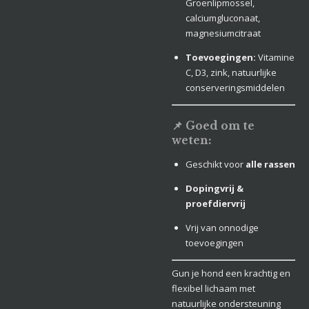
Groenlipmossel,
calciumgluconaat,
magnesiumcitraat
Toevoegingen:
Vitamine
C, D3, zink, natuurlijke
conserveringsmiddelen
📌 Goed om te
weten:
Geschikt voor
alle rassen
Dopingvrij &
proefdiervrij
Vrij van onnodige
toevoegingen
Gun je hond een krachtig en
flexibel lichaam met
natuurlijke ondersteuning