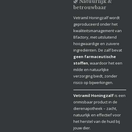
🌿 Natuurlijk &
betrouwbaar
Vetramil Honingzalf wordt
geproduceerd onder het
kwaliteitsmanagement van
Bfactory, met uitsluitend
hoogwaardige en zuivere
ingrediënten. De zalf bevat
geen farmaceutische
stoffen
, waardoor het een
milde en natuurlijke
verzorging biedt, zonder
risico op bijwerkingen.
Vetramil Honingzalf
is een
onmisbaar product in de
dierenapotheek – zacht,
natuurlijk en effectief voor
het herstel van de huid bij
jouw dier.