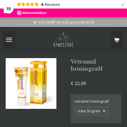
×
4
Reviews
10
KVV, BARF en ècht gezonde brok
Vetramil
honingzalf
€ 22,00
vetramin honingzalf