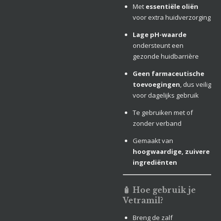
Met
essentiële oliën
voor extra huidverzorging
Lage pH-waarde
ondersteunt een
gezonde huidbarrière
Geen farmaceutische
toevoegingen
, dus veilig
voor dagelijks gebruik
Te gebruiken met of
zonder verband
Gemaakt van
hoogwaardige, zuivere
ingrediënten
🧴 Hoe gebruik je
Vetramil?
Breng de zalf