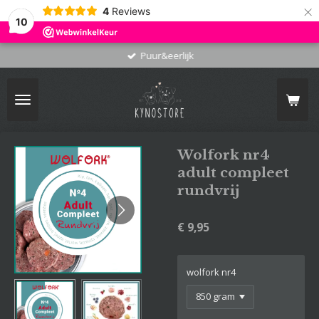
×
4
Reviews
10
Puur&eerlijk
Wolfork nr4
adult compleet
rundvrij
€ 9,95
wolfork nr4