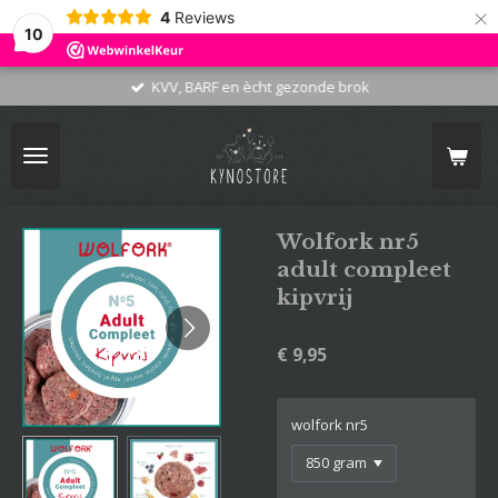
×
4
Reviews
10
KVV, BARF en ècht gezonde brok
Wolfork nr5
adult compleet
kipvrij
€ 9,95
wolfork nr5