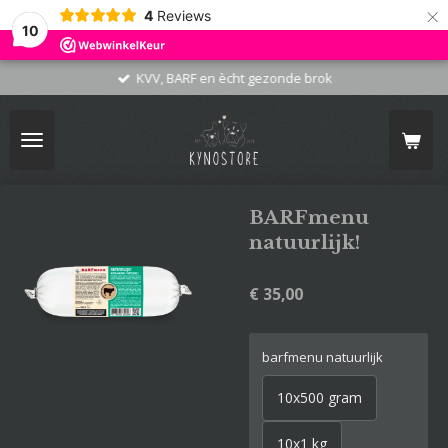
×
4
Reviews
10
KVV, BARF en ècht gezonde brok
BARFmenu
natuurlijk!
€ 35,00
barfmenu natuurlijk
10x500 gram
10x1 kg