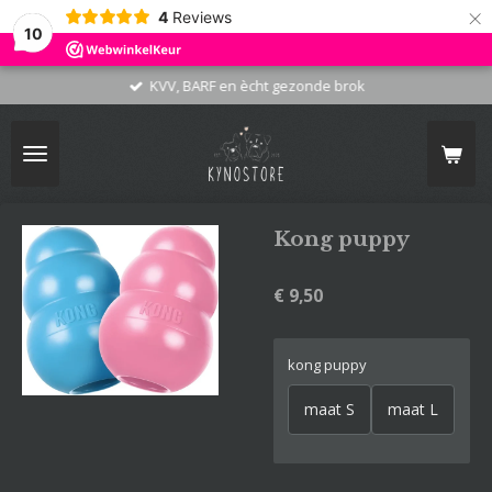
×
4
Reviews
10
KVV, BARF en ècht gezonde brok
Kong puppy
€ 9,50
kong puppy
maat S
maat L