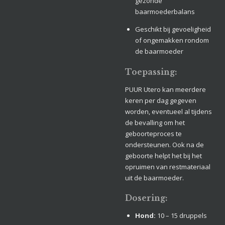
gezonde
baarmoederbalans
Geschikt bij gevoeligheid
of ongemakken rondom
de baarmoeder
Toepassing:
PUUR Utero kan meerdere
keren per dag gegeven
worden, eventueel al tijdens
de bevalling om het
geboorteproces te
ondersteunen. Ook na de
geboorte helpt het bij het
opruimen van restmateriaal
uit de baarmoeder.
Dosering:
Hond:
10 – 15 druppels