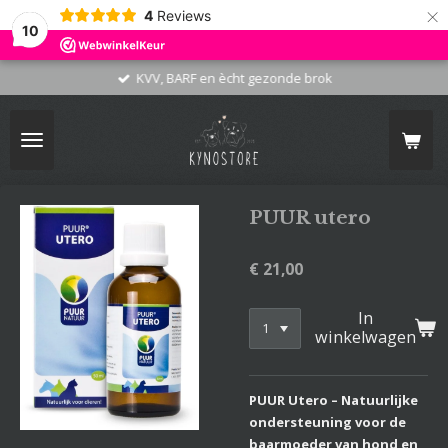
×
4
Reviews
10
KVV, BARF en ècht gezonde brok
PUUR utero
€ 21,00
In
winkelwagen
PUUR Utero – Natuurlijke
ondersteuning voor de
baarmoeder van hond en