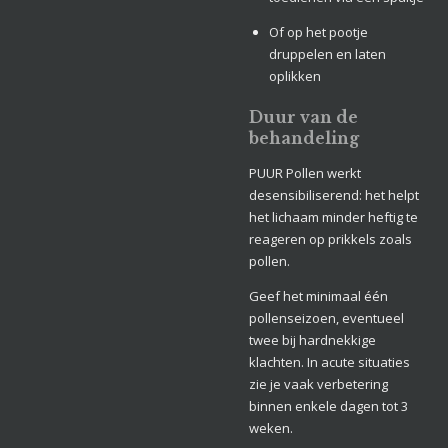
Of op het pootje
druppelen en laten
oplikken
Duur van de
behandeling
PUUR Pollen werkt
desensibiliserend: het helpt
het lichaam minder heftig te
reageren op prikkels zoals
pollen.
Geef het minimaal één
pollenseizoen, eventueel
twee bij hardnekkige
klachten. In acute situaties
zie je vaak verbetering
binnen enkele dagen tot 3
weken.