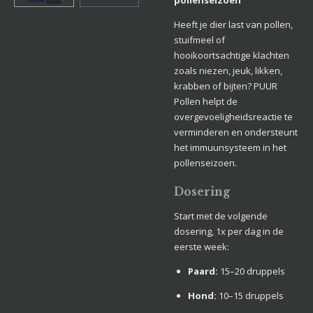
pollenseizoen
Heeft je dier last van pollen,
stuifmeel of
hooikoortsachtige klachten
zoals niezen, jeuk, likken,
krabben of bijten? PUUR
Pollen helpt de
overgevoeligheidsreactie te
verminderen en ondersteunt
het immuunsysteem in het
pollenseizoen.
Dosering
Start met de volgende
dosering, 1x per dag in de
eerste week:
Paard:
15–20 druppels
Hond:
10–15 druppels