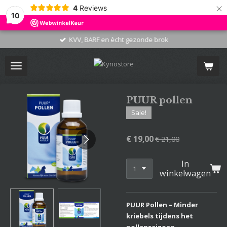
×
4
Reviews
10
KVV, BARF en ècht gezonde brok
PUUR pollen
Sale!
€ 19,00
€ 21,00
In
winkelwagen
PUUR Pollen – Minder
kriebels tijdens het