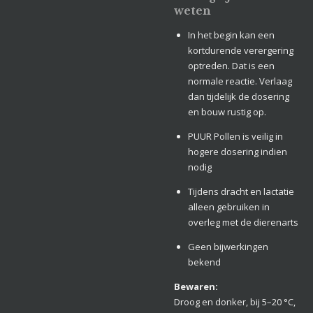
weten
In het begin kan een
kortdurende verergering
optreden. Dat is een
normale reactie. Verlaag
dan tijdelijk de dosering
en bouw rustig op.
PUUR Pollen is veilig in
hogere dosering indien
nodig
Tijdens dracht en lactatie
alleen gebruiken in
overleg met de dierenarts
Geen bijwerkingen
bekend
Bewaren:
Droog en donker, bij 5–20 °C,