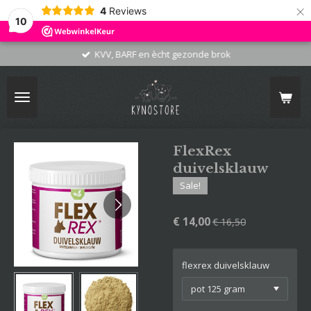
×
4
Reviews
10
KVV, BARF en ècht gezonde brok
FlexRex
duivelsklauw
Sale!
€ 14,00
€ 16,50
flexrex duivelsklauw