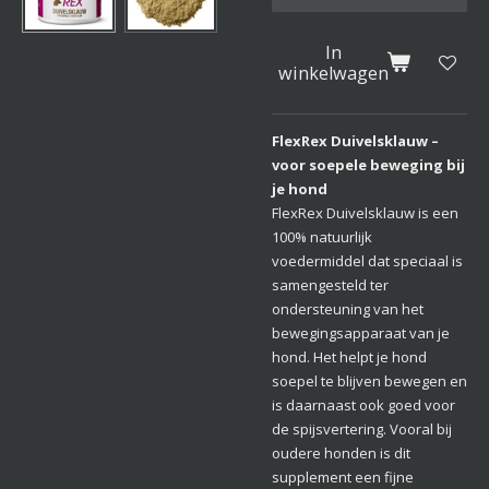
In
winkelwagen
FlexRex Duivelsklauw –
voor soepele beweging bij
je hond
FlexRex Duivelsklauw is een
100% natuurlijk
voedermiddel dat speciaal is
samengesteld ter
ondersteuning van het
bewegingsapparaat van je
hond. Het helpt je hond
soepel te blijven bewegen en
is daarnaast ook goed voor
de spijsvertering. Vooral bij
oudere honden is dit
supplement een fijne