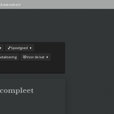
jd wat extra’s!
🏀Speelgoed
italisering
😻Voor de kat
compleet