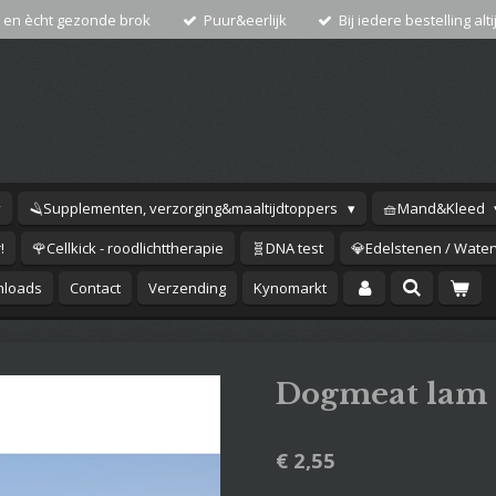
 en ècht gezonde brok
Puur&eerlijk
Bij iedere bestelling alti
🪒Supplementen, verzorging&maaltijdtoppers
🧺Mand&Kleed
!
🌹Cellkick - roodlichttherapie
🧬DNA test
💎Edelstenen / Waterv
loads
Contact
Verzending
Kynomarkt
Dogmeat lam 
€ 2,55