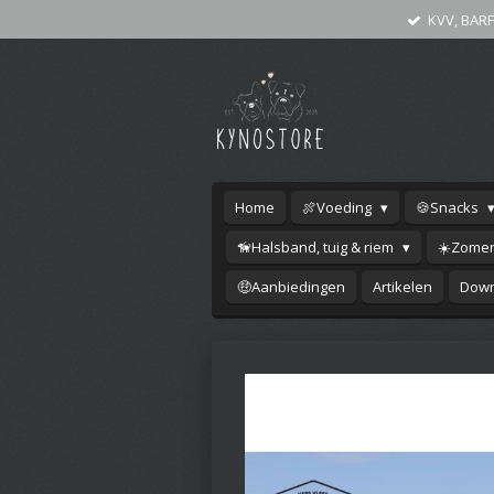
KVV, BARF
Ga
direct
naar
de
hoofdinhoud
Home
🍖Voeding
🍪Snacks
🦮Halsband, tuig & riem
☀️Zomer
🤑Aanbiedingen
Artikelen
Down