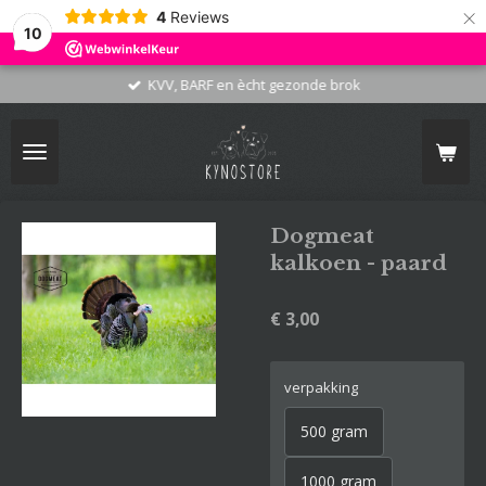
×
4
Reviews
10
KVV, BARF en ècht gezonde brok
Dogmeat
kalkoen - paard
€ 3,00
verpakking
500 gram
1000 gram