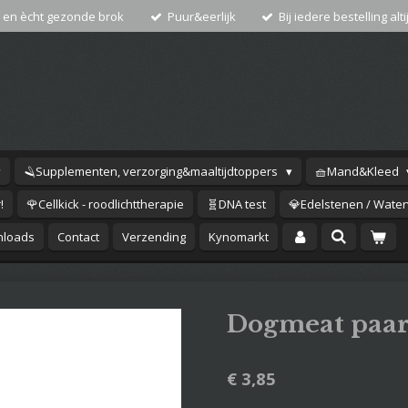
 en ècht gezonde brok
Puur&eerlijk
Bij iedere bestelling alti
🪒Supplementen, verzorging&maaltijdtoppers
🧺Mand&Kleed
!
🌹Cellkick - roodlichttherapie
🧬DNA test
💎Edelstenen / Waterv
loads
Contact
Verzending
Kynomarkt
Dogmeat paard
€ 3,85