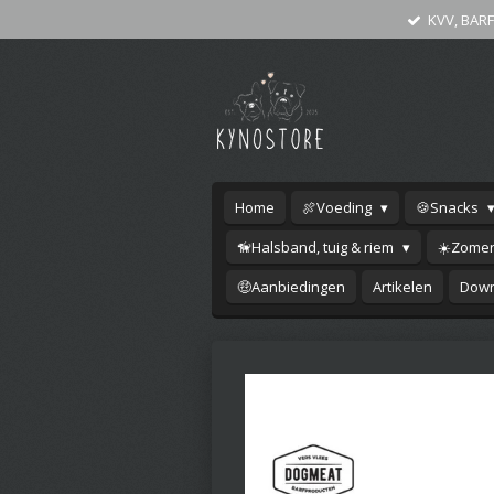
KVV, BARF
Ga
direct
naar
de
hoofdinhoud
Home
🍖Voeding
🍪Snacks
🦮Halsband, tuig & riem
☀️Zomer
🤑Aanbiedingen
Artikelen
Down