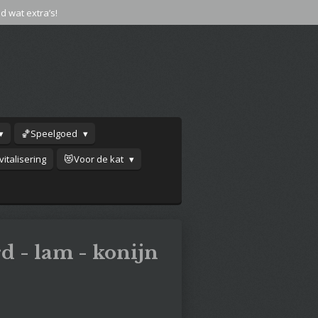
jd wat extra’s!
🏀Speelgoed
italisering
😻Voor de kat
 - lam - konijn