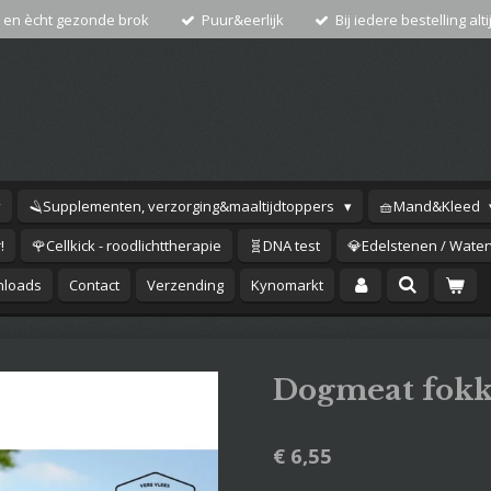
 en ècht gezonde brok
Puur&eerlijk
Bij iedere bestelling alti
🪒Supplementen, verzorging&maaltijdtoppers
🧺Mand&Kleed
!
🌹Cellkick - roodlichttherapie
🧬DNA test
💎Edelstenen / Waterv
loads
Contact
Verzending
Kynomarkt
Dogmeat fokk
€ 6,55