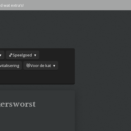
jd wat extra’s!
🏀Speelgoed
italisering
😻Voor de kat
ersworst