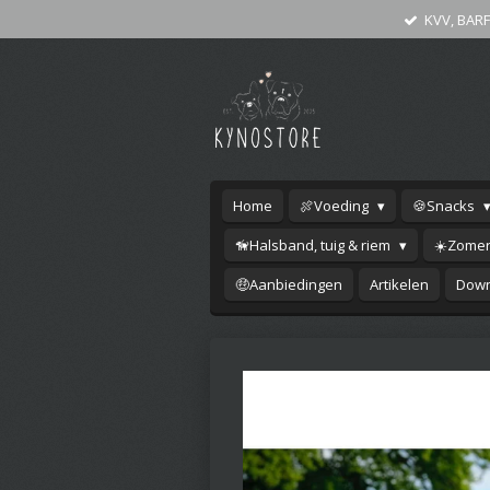
KVV, BARF
Ga
direct
naar
de
hoofdinhoud
Home
🍖Voeding
🍪Snacks
🦮Halsband, tuig & riem
☀️Zomer
🤑Aanbiedingen
Artikelen
Down