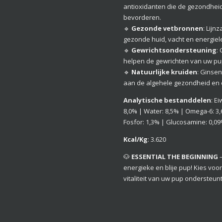
antioxidanten die de gezondhe
bevorderen.
🔹
Gezonde vetbronnen
: Lij
gezonde huid, vacht en energiel
🔹
Gewrichtsondersteuning
:
helpen de gewrichten van uw pup
🔹
Natuurlijke kruiden
: Ginse
aan de algehele gezondheid en 
Analytische bestanddelen
: E
8,0% | Water: 8,5% | Omega-6: 3,
Fosfor: 1,3% | Glucosamine: 0,09
Kcal/Kg
: 3.620
🐶
ESSENTIAL THE BEGINNING
–
energieke en blije pup! Kies voo
vitaliteit van uw pup ondersteunt