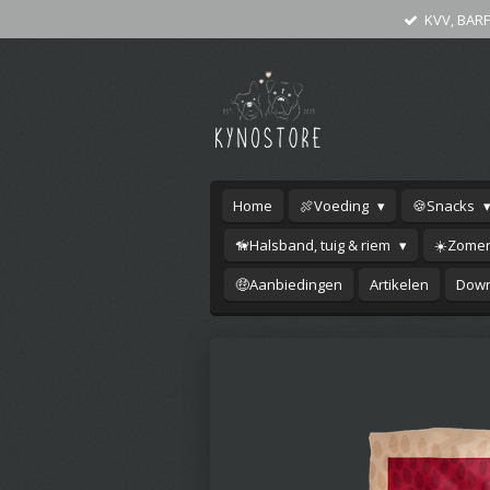
KVV, BARF
Ga
direct
naar
de
hoofdinhoud
Home
🍖Voeding
🍪Snacks
🦮Halsband, tuig & riem
☀️Zomer
🤑Aanbiedingen
Artikelen
Down