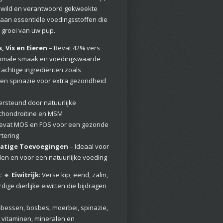
e wild en verantwoord gekweekte
k aan essentiële voedingsstoffen die
 groei van uw pup.
 Vis en Eieren
– Bevat 42% vers
optimale smaak en voedingswaarde
rachtige ingrediënten zoals
 en spinazie voor extra gezondheid
rsteund door natuurlijke
chondroïtine en MSM
evat MOS en FOS voor een gezonde
rtering
atige Toevoegingen
– Ideaal voor
n en voor een natuurlijke voeding
:
🔹
Eiwitrijk
: Verse kip, eend, zalm,
ige dierlijke eiwitten die bijdragen
í-bessen, bosbes, moerbei, spinazie,
n vitaminen, mineralen en