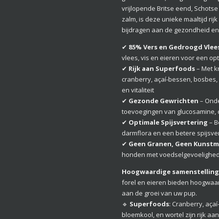
vrijlopende Britse eend, Schots
zalm, is deze unieke maaltijd rij
bijdragen aan de gezondheid en
✔
85% Vers en Gedroogd Vlees,
vlees, vis en eieren voor een 
✔
Rijk aan Superfoods
– Met k
cranberry, açaí-bessen, bosbes,
en vitaliteit
✔
Gezonde Gewrichten
– Onde
toevoegingen van glucosamine, 
✔
Optimale Spijsvertering
– B
darmflora en een betere spijsve
✔
Geen Granen, Geen Kunstm
honden met voedselgevoelighede
Hoogwaardige samenstelling
forel en eieren bieden hoogwaard
aan de groei van uw pup.
🔹
Superfoods
: Cranberry, aça
bloemkool, en wortel zijn rijk aa