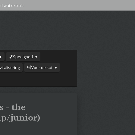
jd wat extra’s!
🏀Speelgoed
italisering
😻Voor de kat
s - the
p/junior)