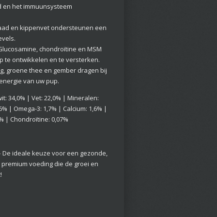
id en het immuunsysteem
nzaad en kippenvet ondersteunen een
evels.
 Glucosamine, chondroïtine en MSM
 te ontwikkelen en te versterken.
ng, groene thee en gember dragen bij
energie van uw pup.
iwit: 34,0% | Vet: 22,0% | Mineralen:
6% | Omega-3: 1,7% | Calcium: 1,6% |
% | Chondroïtine: 0,07%
 De ideale keuze voor een gezonde,
r premium voeding die de groei en
!