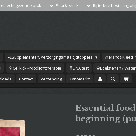
 en ècht gezonde brok
Puur&eerlijk
Bij iedere bestelling alti
🪒Supplementen, verzorging&maaltijdtoppers
🧺Mand&Kleed
!
🌹Cellkick - roodlichttherapie
🧬DNA test
💎Edelstenen / Waterv
loads
Contact
Verzending
Kynomarkt
Essential food
beginning (pu