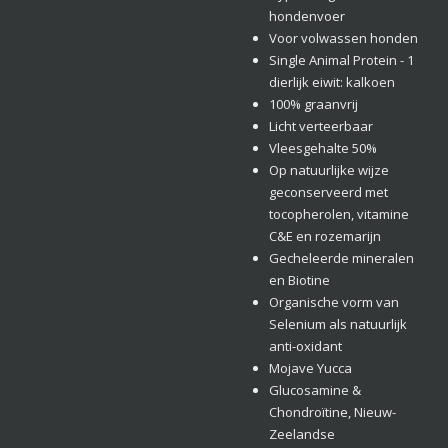
hondenvoer
Voor volwassen honden
Single Animal Protein - 1
dierlijk eiwit: kalkoen
100% graanvrij
Licht verteerbaar
Vleesgehalte 50%
Op natuurlijke wijze
geconserveerd met
tocopherolen, vitamine
C&E en rozemarijn
Gecheleerde mineralen
en Biotine
Organische vorm van
Selenium als natuurlijk
anti-oxidant
Mojave Yucca
Glucosamine &
Chondroïtine, Nieuw-
Zeelandse