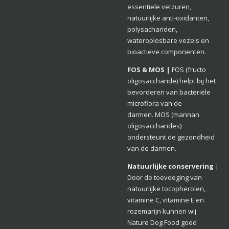
essentiele vetzuren,
natuurlijke anti-oxidanten,
polysachariden,
wateroplosbare vezels en
bioactieve componenten.
FOS & MOS |
FOS
(fructo
oligosaccharide) h
elpt bij het
bevorderen van bacteriële
microflora van de
darm
en.
MOS
(mannan
oligosaccharides)
ondersteunt de gezondheid
van de darmen.
Natuurlijke conservering
|
Door de toevoeging van
natuurlijke tocopherolen,
vitamine C, vitamine E en
rozemarijn kunnen wij
Nature Dog Food goed