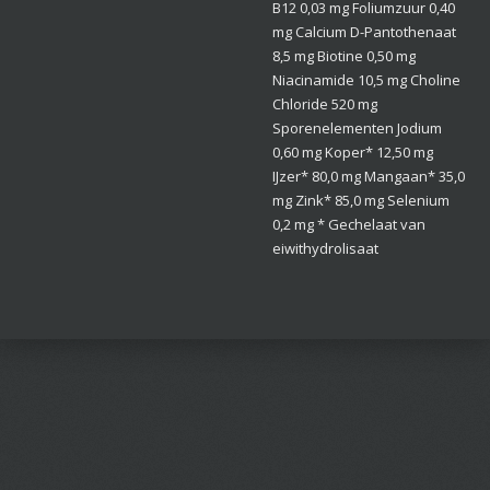
B12 0,03 mg Foliumzuur 0,40
mg Calcium D-Pantothenaat
8,5 mg Biotine 0,50 mg
Niacinamide 10,5 mg Choline
Chloride 520 mg
Sporenelementen Jodium
0,60 mg Koper* 12,50 mg ​​​​​​​
IJzer* 80,0 mg Mangaan* 35,0
mg Zink* 85,0 mg Selenium
0,2 mg * Gechelaat van
eiwithydrolisaat