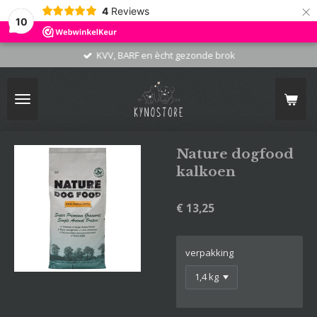
×
4
Reviews
10
KVV, BARF en ècht gezonde brok
Nature dogfood
kalkoen
€ 13,25
verpakking