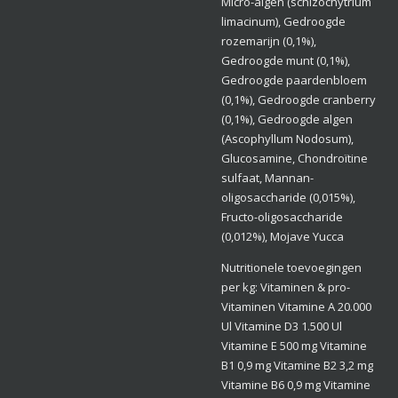
Micro-algen (schizochytrium
limacinum), Gedroogde
rozemarijn (0,1%),
Gedroogde munt (0,1%),
Gedroogde paardenbloem
(0,1%), Gedroogde cranberry
(0,1%), Gedroogde algen
(Ascophyllum Nodosum),
Glucosamine, Chondroïtine
sulfaat, Mannan-
oligosaccharide (0,015%),
Fructo-oligosaccharide
(0,012%), Mojave Yucca
Nutritionele toevoegingen
per kg: Vitaminen & pro-
Vitaminen Vitamine A 20.000
Ul Vitamine D3 1.500 Ul
Vitamine E 500 mg Vitamine
B1 0,9 mg Vitamine B2 3,2 mg
Vitamine B6 0,9 mg Vitamine