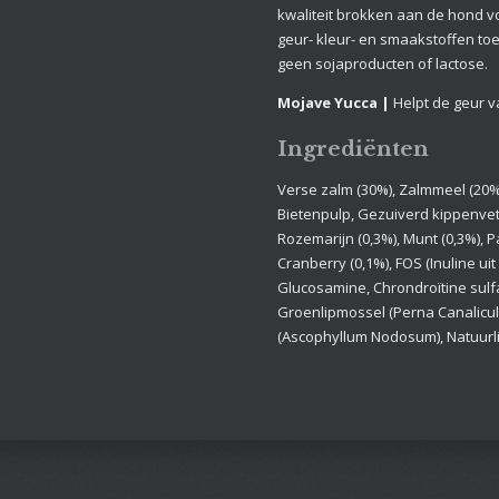
kwaliteit brokken aan de hond v
geur- kleur- en smaakstoffen t
geen sojaproducten of lactose.
Mojave Yucca |
Helpt de geur v
Ingrediënten
Verse zalm (30%), Zalmmeel (20%)
Bietenpulp, Gezuiverd kippenvet
Rozemarijn (0,3%), Munt (0,3%), 
Cranberry (0,1%), FOS (Inuline uit 
Glucosamine, Chrondroïtine sul
Groenlipmossel (Perna Canalicu
(Ascophyllum Nodosum), Natuurl