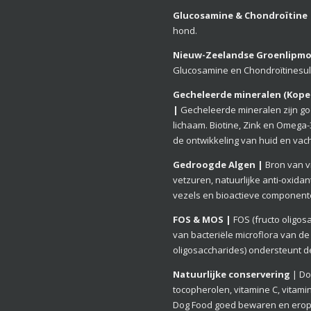
Glucosamine & Chondroïtine
hond.
Nieuw-Zeelandse Groenlipmo
Glucosamine en Chondroïtinesul
Gecheleerde mineralen (Koper
|
Gecheleerde mineralen zijn go
lichaam. Biotine, Zink en Omega
de ontwikkeling van huid en vac
Gedroogde Algen |
Bron van v
vetzuren, natuurlijke anti-oxid
vezels en bioactieve componen
FOS & MOS |
FOS
(fructo oligos
van bacteriële microflora van d
oligosaccharides) ondersteunt 
Natuurlijke conservering
| Do
tocopherolen, vitamine C, vitami
Dog Food goed bewaren en erop 