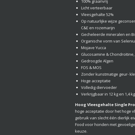
100% graanvrij
Licht verteerbaar
Vleesgehalte 52%
Op natuurlijke wijze geconse
C&E en rozemarijn
Gecheleerde mineralen en Bi
Organische vorm van Selenium
Mojave Yucca
Glucosamine & Chondroïtine
Gedroogde Algen
FOS & MOS
Zonder kunstmatige geur- kl
Hoge acceptatie
Volledig diervoeder
Verkrijgbaar in 12 kg en 1,4 k
Hoog Vleesgehalte Single Pro
hoge acceptatie door het hoge v
gebruik van slecht één dierlijk e
Food voor honden met gevoelig
keuze.