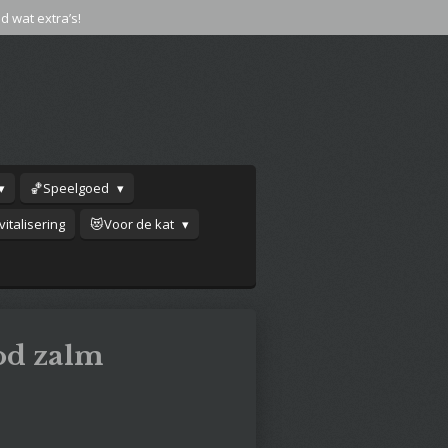
jd wat extra’s!
🏀Speelgoed
italisering
😻Voor de kat
od zalm