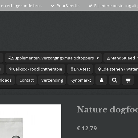
 en ècht gezonde brok
Puur&eerlijk
Bij iedere bestelling alti
🪒Supplementen, verzorging&maaltijdtoppers
🧺Mand&Kleed
!
🌹Cellkick - roodlichttherapie
🧬DNA test
💎Edelstenen / Waterv
loads
Contact
Verzending
Kynomarkt
Nature dogfo
€ 12,79