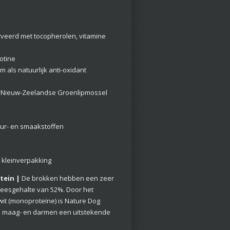
rveerd met tocopherolen, vitamine
otine
 als natuurlijk anti-oxidant
, Nieuw-Zeelandse Groenlipmossel
eur- en smaakstoffen
g kleinverpakking
tein |
De brokken hebben een zeer
leesgehalte van 52%. Door het
iwit (monoproteïne) is Nature Dog
e maag- en darmen een uitstekende