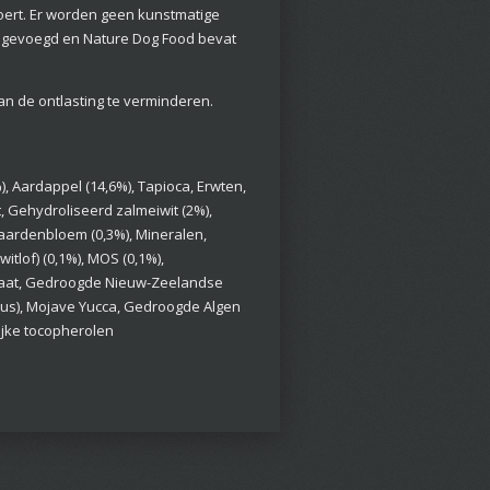
oert. Er worden geen kunstmatige
oegevoegd en Nature Dog Food bevat
an de ontlasting te verminderen.
, Aardappel (14,6%), Tapioca, Erwten,
, Gehydroliseerd zalmeiwit (2%),
Paardenbloem (0,3%), Mineralen,
witlof) (0,1%), MOS (0,1%),
faat, Gedroogde Nieuw-Zeelandse
lus), Mojave Yucca, Gedroogde Algen
ijke tocopherolen