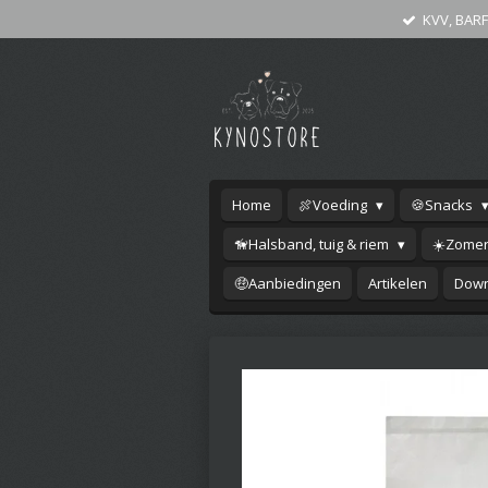
KVV, BARF
Ga
direct
naar
de
hoofdinhoud
Home
🍖Voeding
🍪Snacks
🦮Halsband, tuig & riem
☀️Zomer
🤑Aanbiedingen
Artikelen
Down