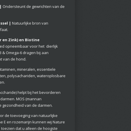
|
Ondersteunt de gewrichten van de
ssel |
Natuurlijke bron van
faat.
 en Zink) en Biotine
ed opneembaar voor het dierlijk
-3 & Omega-6 dragen bij aan
ht van de hond.
itaminen, mineralen, essentiele
anten, polysachariden, wateroplosbare
ten.
accharide) h
elpt bij het bevorderen
e darm
en.
MOS
(mannan
de gezondheid van de darmen.
or de toevoeging van natuurlijke
ne E en rozemarijn kunnen wij Nature
toezien dat u alleen de hoogste