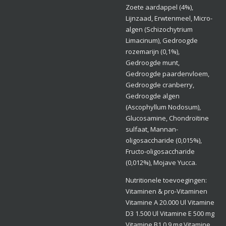
Zoete aardappel (4%),
Lijnzaad, Erwtenmeel, Micro-
algen (Schizochytrium
Limacinum), Gedroogde
rozemarijn (0,1%),
Gedroogde munt,
Gedroogde paardenvloem,
Gedroogde cranberry,
Gedroogde algen
(Ascophyllum Nodosum),
Glucosamine, Chondroïtine
sulfaat, Mannan-
oligosaccharide (0,015%),
Fructo-oligosaccharide
(0,012%), Mojave Yucca.
Nutritionele toevoegingen:
Vitaminen & pro-Vitaminen
Vitamine A 20.000 Ul Vitamine
D3 1.500 Ul Vitamine E 500 mg
Vitamine B1 0,9 mg Vitamine