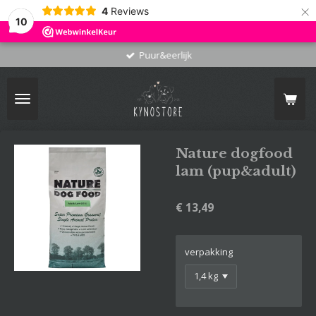
×
4
Reviews
10
Puur&eerlijk
Nature dogfood
lam (pup&adult)
€ 13,49
verpakking