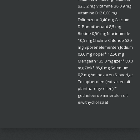
B2 3,2 mg Vitamine B6 0,9 mg
Vitamine B12 0,03 mg
Foliumzuur 0,40 mg Calcium
D-Pantothenaat 8,5 mg
Biotine 0,50 mg Niacinamide
10,5 mg Choline Chloride 520
mg Sporenelementen Jodium
0,60 mg Koper* 12,50 mg
Mangaan* 35,0 mg IJzer* 80,0
mg Zink* 85,0 mg Selenium
0,2 mg Aminozuren & overige
Tocopherolen (extracten uit
plantaardige oliën) *
gecheleerde mineralen uit
eiwithydrolisaat