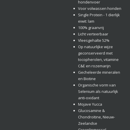
hondenvoer
Voor volwassen honden
Single Protein - 1 dierlijk
eiwit: lam
100% graanvrij
Licht verteerbaar
Vleesgehalte 52%
Op natuurlijke wijze
geconserveerd met
tocopherolen, vitamine
C&E en rozemarijn
Gecheleerde mineralen
en Biotine
Organische vorm van
Selenium als natuurlijk
anti-oxidant
Mojave Yucca
Glucosamine &
Chondroïtine, Nieuw-
Zeelandse
Groenlipmossel