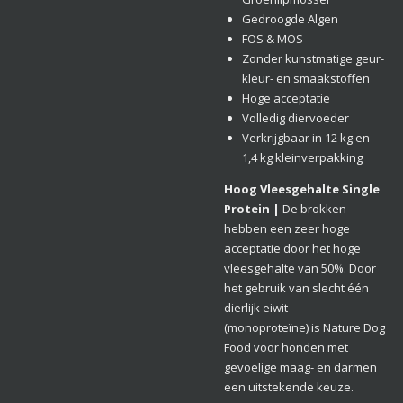
Gedroogde Algen
FOS & MOS
Zonder kunstmatige geur-
kleur- en smaakstoffen
Hoge acceptatie
Volledig diervoeder
Verkrijgbaar in 12 kg en
1,4 kg kleinverpakking
Hoog Vleesgehalte Single
Protein |
De brokken
hebben een zeer hoge
acceptatie door het hoge
vleesgehalte van 50%. Door
het gebruik van slecht één
dierlijk eiwit
(monoproteïne) is Nature Dog
Food voor honden met
gevoelige maag- en darmen
een uitstekende keuze.