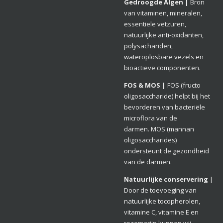
Gedroogde Algen |
Bron
van vitaminen, mineralen,
essentiele vetzuren,
natuurlijke anti-oxidanten,
polysachariden,
wateroplosbare vezels en
bioactieve componenten.
FOS & MOS |
FOS
(fructo
oligosaccharide) h
elpt bij het
bevorderen van bacteriële
microflora van de
darm
en.
MOS
(mannan
oligosaccharides)
ondersteunt de gezondheid
van de darmen.
Natuurlijke conservering
|
Door de toevoeging van
natuurlijke tocopherolen,
vitamine C, vitamine E en
rozemarijn kunnen wij