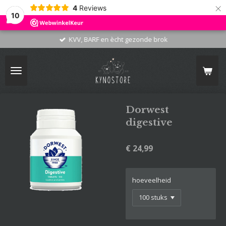
×
4
Reviews
10
KVV, BARF en ècht gezonde brok
Dorwest
digestive
€ 24,99
hoeveelheid