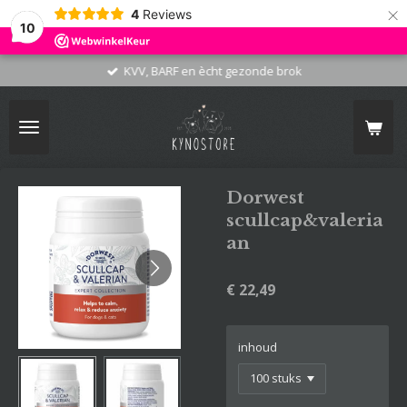
×
4
Reviews
10
KVV, BARF en ècht gezonde brok
Dorwest
scullcap&valeria
an
€ 22,49
inhoud